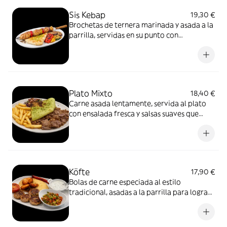
Sis Kebap
19,30 €
Brochetas de ternera marinada y asada a la
parrilla, servidas en su punto con
guarnición tradicional. Sabor intenso,
textura jugosa y esencia de la cocina turca
clásica.
Plato Mixto
18,40 €
Carne asada lentamente, servida al plato
con ensalada fresca y salsas suaves que
equilibran el conjunto. Un formato más
pausado, pensado para disfrutar del sabor
de la carne sin prisas y con todo el
protagonismo.
Köfte
17,90 €
Bolas de carne especiada al estilo
tradicional, asadas a la parrilla para lograr
un exterior marcado y un interior tierno.
Servidas con guarnición sencilla que
acompaña sin robar protagonismo.