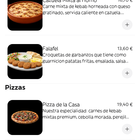
Carne mixta de kebab horneada con queso
gratinado, servida caliente en cazuela.
Contundente y reconfortante.
Falafel
13,60 €
Croquetas de garbanzos que tiene como
guarnicion patatas fritas, ensalada, salsa
tahini y pan turco.
Pizzas
Pizza de la Casa
19,40 €
Nuestra especialidad: carnes de kebab
mixtas premium, cebolla morada, perejil
fresco y queso fundido. Solo aquí.