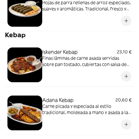
Hojas de parra rellenas de arroz especiado,
suaves y aromáticas. Tradicional, fresco y
delicado
Kebap
Iskender Kebap
23,10 €
Finas láminas de carne asada servidas
sobre pan tostado, cubiertas con salsa de
tomate caliente y yogur suave. Un plato
clásico, reconfortante y equilibrado,
pensado para disfrutarse con calma.
Adana Kebap
20,60 €
Carne picada y especiada al estilo
tradicional, moldeada a mano y asada a la
parrilla. Intenso, jugoso y ligeramente
picante, servido con pan !no y
acompañamientos frescos que equilibran
el conjunto.