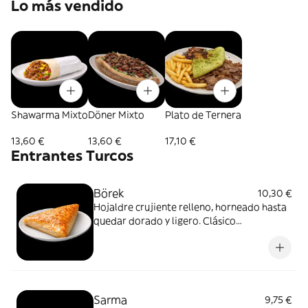
Lo más vendido
Shawarma Mixto
Döner Mixto
Plato de Ternera
13,60 €
13,60 €
17,10 €
Entrantes Turcos
Börek
10,30 €
Hojaldre crujiente relleno, horneado hasta
quedar dorado y ligero. Clásico
imprescindible de la cocina turca
Sarma
9,75 €