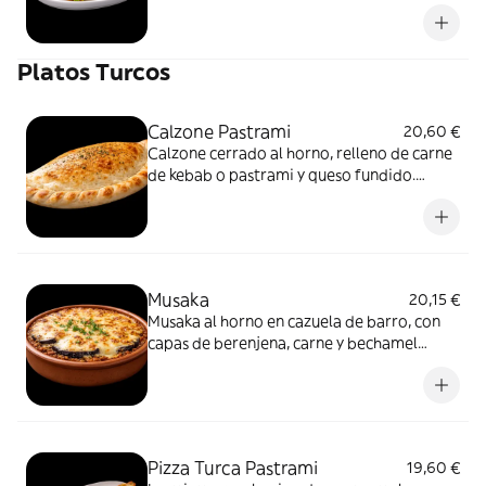
Servida en pan fino, con vegetales frescos y
salsas.
Platos Turcos
Calzone Pastrami
20,60 €
Calzone cerrado al horno, relleno de carne
de kebab o pastrami y queso fundido.
Jugoso por dentro, dorado por fuera.
Musaka
20,15 €
Musaka al horno en cazuela de barro, con
capas de berenjena, carne y bechamel
dorada. Clásica y reconfortante.
Pizza Turca Pastrami
19,60 €