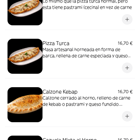
Lo mismo que la pizza turca normal, pero
esta tiene pastrami (cecina) en vez de carne
Pizza Turca
16,70 €
Masa artesanal horneada en forma de
barca, rellena de carne especiada y queso
fundido. Tradición turca al horno.
Calzone Kebap
16,70 €
Calzone cerrado al horno, relleno de carne
de kebab o pastrami y queso fundido.
Jugoso por dentro, dorado por fuera.
Cazuela Mixta al Horno
16,70 €