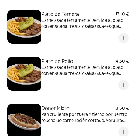
Plato de Ternera
17,10 €
Carne asada lentamente, servida al plato
con ensalada fresca y salsas suaves que
equilibran el conjunto. Un formato más
pausado, pensado para disfrutar del sabor
de la carne sin prisas y con todo el
protagonismo.
Plato de Pollo
14,50 €
Carne asada lentamente, servida al plato
con ensalada fresca y salsas suaves que
equilibran el conjunto. Un formato más
pausado, pensado para disfrutar del sabor
de la carne sin prisas y con todo el
protagonismo.
Döner Mixto
13,60 €
Pan crujiente por fuera y tierno por dentro,
relleno de carne recién cortada, verduras
frescas y salsa suave. Un formato más
directo, pensado para disfrutar del