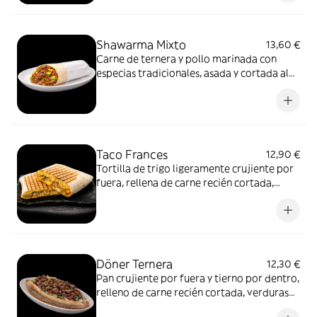
contraste de texturas y del sabor limpio de
la carne asada.
Shawarma Mixto
13,60 €
Carne de ternera y pollo marinada con
especias tradicionales, asada y cortada al
momento. Servida en pan fino, con
vegetales frescos y salsas.
Taco Frances
12,90 €
Tortilla de trigo ligeramente crujiente por
fuera, rellena de carne recién cortada,
verduras salteadas y queso fundido.
Cerrado, prensado y marcado a la plancha
para conseguir un interior jugoso y un
exterior dorado
Döner Ternera
12,30 €
Pan crujiente por fuera y tierno por dentro,
relleno de carne recién cortada, verduras
frescas y salsa suave. Un formato más