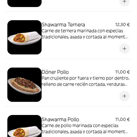
directo, pensado para disfrutar del
contraste de texturas y del sabor limpio de
la carne asada.
Shawarma Ternera
12,30 €
Carne de ternera marinada con especias
tradicionales, asada y cortada al momento.
Servida en pan fino, con vegetales frescos y
salsas.
Döner Pollo
11,00 €
Pan crujiente por fuera y tierno por dentro,
relleno de carne recién cortada, verduras
frescas y salsa suave. Un formato más
directo, pensado para disfrutar del
contraste de texturas y del sabor limpio de
la carne asada.
Shawarma Pollo
11,00 €
Carne de pollo marinada con especias
tradicionales, asada y cortada al momento.