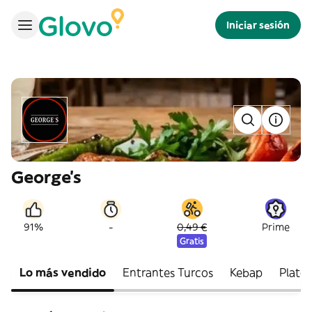
Iniciar sesión
George's
-
91%
0,49 €
Prime
Gratis
Lo más vendido
Entrantes Turcos
Kebap
Plato