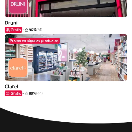
Druni
Gratis
90%
(41)
Promo en algunos productos
Clarel
Gratis
89%
(44)