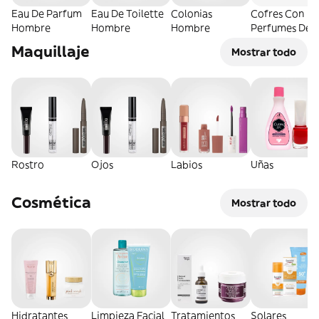
Eau De Parfum
Eau De Toilette
Colonias
Cofres Con
Hombre
Hombre
Hombre
Perfumes De
Hombre
Maquillaje
Mostrar todo
Rostro
Ojos
Labios
Uñas
Cosmética
Mostrar todo
Hidratantes
Limpieza Facial
Tratamientos
Solares