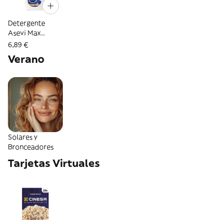
Detergente
Asevi Max
Active 50D
6,89 €
296775 (296775)
Verano
Solares y
Bronceadores
Tarjetas Virtuales