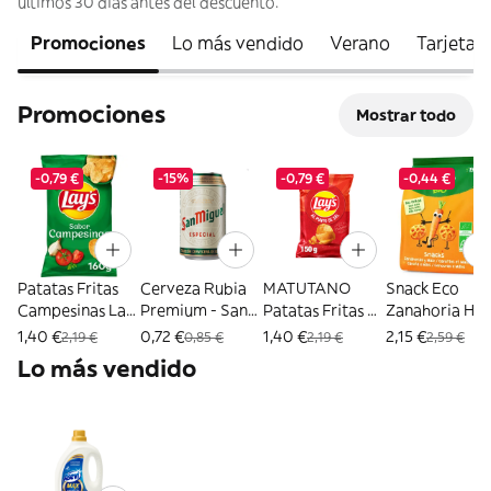
últimos 30 días antes del descuento.
Promociones
Lo más vendido
Verano
Tarjetas 
Promociones
Mostrar todo
-0,79 €
-15%
-0,79 €
-0,44 €
Patatas Fritas
Cerveza Rubia
MATUTANO
Snack Eco
Campesinas Lays
Premium - San
Patatas Fritas Al
Zanahoria He
Bolsa 150Gr
Miguel - 33Cl
Punto De Sal
Solo 40Gr
1,40 €
0,72 €
1,40 €
2,15 €
2,19 €
0,85 €
2,19 €
2,59 €
(17312)
(14746)
160 G (11641)
(269527)
Lo más vendido