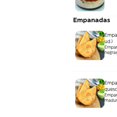
Empanadas
Empan
ud.)
Empana
negras
mecha
gluten
Empan
queso 
Empana
maduro
contam
momen