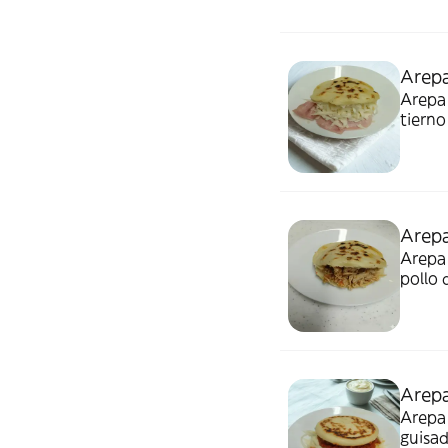
Arepa
Arepa 
tierno
Arepa 
Arepa 
pollo
Arepa
Arepa 
guisad