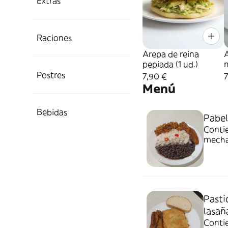
Extras
Raciones
Arepa de reina
pepiada (1 ud.)
m
Postres
7,90 €
7
Menú
Bebidas
Pabel
Contie
mecha
Pasti
lasañ
Contie