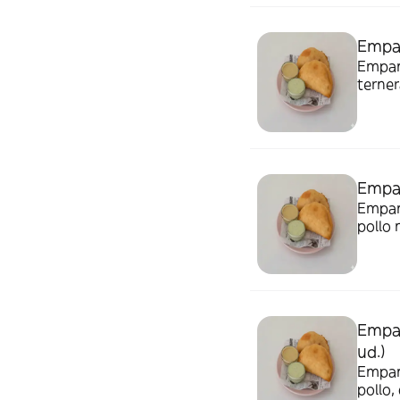
Empan
Empana
terne
de glu
Empan
Empana
pollo
gluten
Empan
ud.)
Empana
pollo