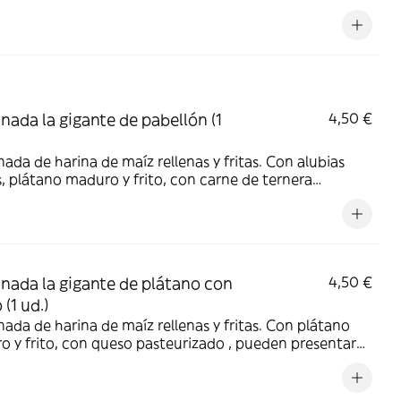
ada la gigante de pabellón (1
4,50 €
da de harina de maíz rellenas y fritas. Con alubias
, plátano maduro y frito, con carne de ternera
da , pueden presentar contaminación cruzada de
 y lácteos adquirido al momento de su cocción.
ada la gigante de plátano con
4,50 €
(1 ud.)
da de harina de maíz rellenas y fritas. Con plátano
 y frito, con queso pasteurizado , pueden presentar
inación cruzada de gluten y lácteos adquirido al
to de su cocción