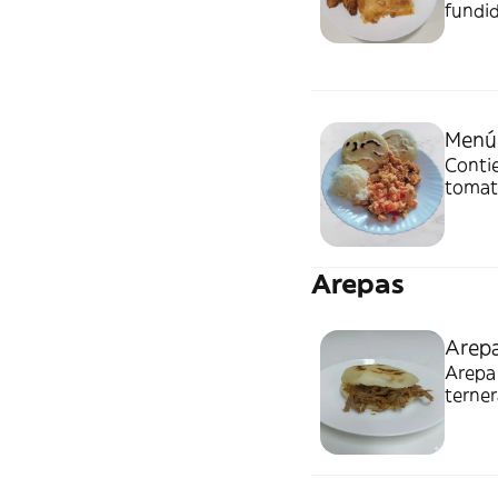
fundi
con ta
Menú 
Contie
tomate
Arepas
Arepa
Arepa 
terne