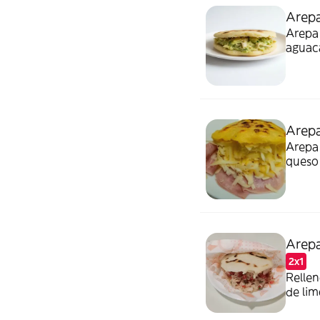
Arepa
Arepa 
aguac
Arepa
Arepa 
queso
Arepa
2x1
Rellen
de lim