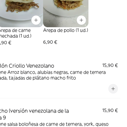
Arepa de carne
Arepa de pollo (1 ud.)
echada (1 ud.)
6,90 €
,90 €
lón Criollo Venezolano
15,90 €
ne Arroz blanco, alubias negras, carne de ternera
da, tajadas de plátano macho frito
cho (versión venezolana de la
15,90 €
a 9
ne salsa boloñesa de carne de ternera, york, queso