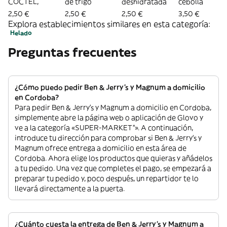
CÓCTEL,
de trigo
deshidratada
cebolla
2,50 €
2,50 €
2,50 €
3,50 €
Explora establecimientos similares en esta categoría:
Helado
Preguntas frecuentes
¿Cómo puedo pedir Ben & Jerry's y Magnum a domicilio
en Cordoba?
Para pedir Ben & Jerry's y Magnum a domicilio en Cordoba,
simplemente abre la página web o aplicación de Glovo y
ve a la categoría «SUPER-MARKET”». A continuación,
introduce tu dirección para comprobar si Ben & Jerry's y
Magnum ofrece entrega a domicilio en esta área de
Cordoba. Ahora elige los productos que quieras y añádelos
a tu pedido. Una vez que completes el pago, se empezará a
preparar tu pedido y, poco después, un repartidor te lo
llevará directamente a la puerta.
¿Cuánto cuesta la entrega de Ben & Jerry's y Magnum a