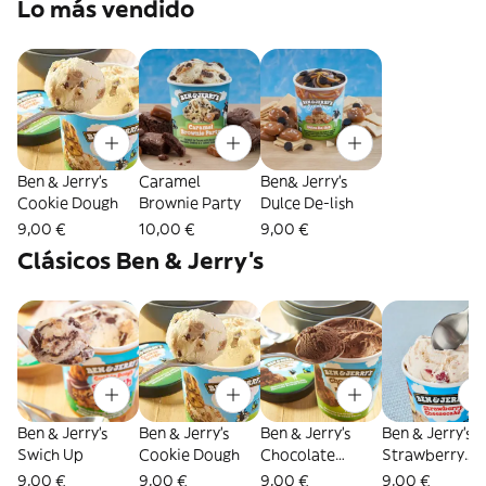
Lo más vendido
Ben & Jerry’s
Caramel
Ben& Jerry's
Cookie Dough
Brownie Party
Dulce De-lish
9,00 €
10,00 €
9,00 €
Clásicos Ben & Jerry’s
Ben & Jerry’s
Ben & Jerry’s
Ben & Jerry’s
Ben & Jerry’s
Swich Up
Cookie Dough
Chocolate
Strawberry
Fudge Brownie
Cheesecake
9,00 €
9,00 €
9,00 €
9,00 €