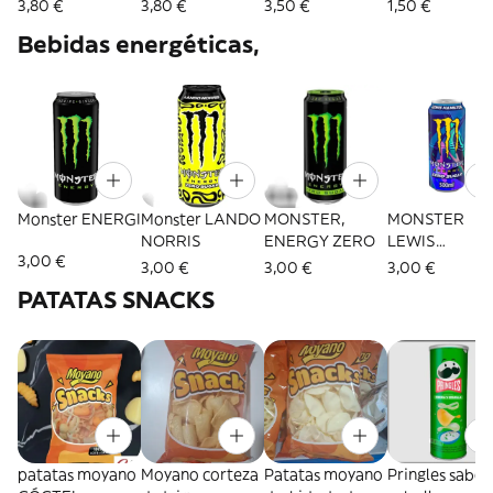
3,80 €
3,80 €
3,50 €
1,50 €
Bebidas energéticas,
Monster ENERGI
Monster LANDO
MONSTER,
MONSTER
NORRIS
ENERGY ZERO
LEWIS
3,00 €
HAMILTON
3,00 €
3,00 €
3,00 €
PATATAS SNACKS
patatas moyano
Moyano corteza
Patatas moyano
Pringles sabor