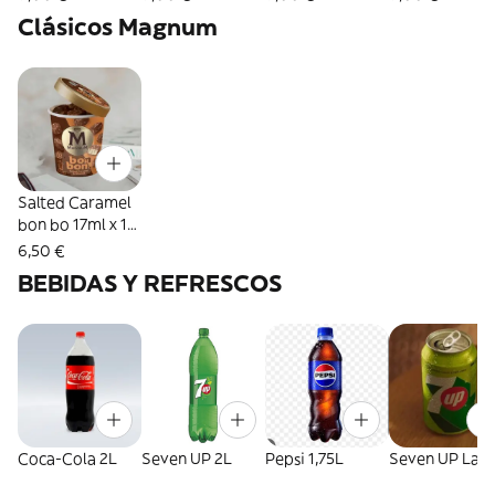
Clásicos Magnum
Salted Caramel
bon bo 17ml x 12
pcs
6,50 €
BEBIDAS Y REFRESCOS
Coca-Cola 2L
Seven UP 2L
Pepsi 1,75L
Seven UP Lata