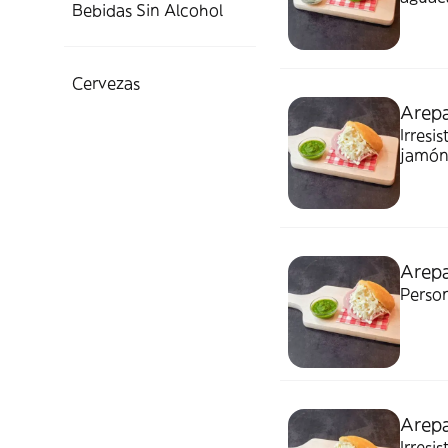
Bebidas Sin Alcohol
Cervezas
Arepa
Irresi
jamón
Arepa
Person
Arepa
Irresi