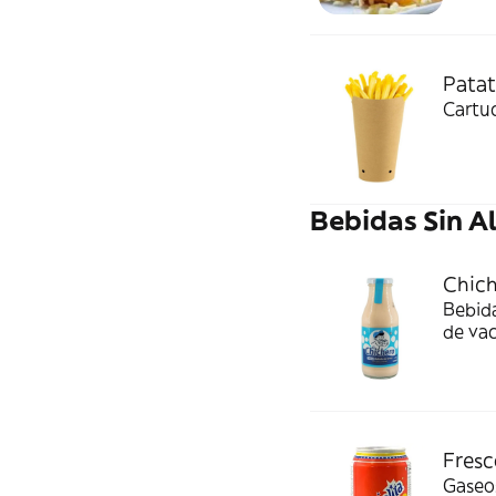
Patat
Cartuc
Bebidas Sin A
Chich
Bebida
de vac
Fresc
Gaseos