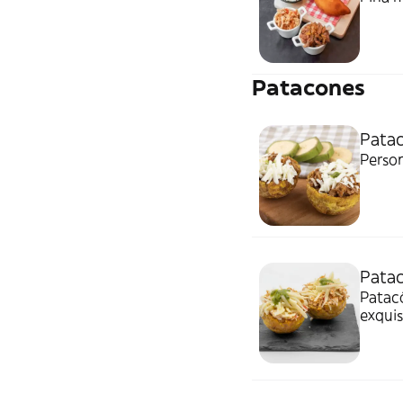
Patacones
Patac
Person
Patac
Patacó
exquis