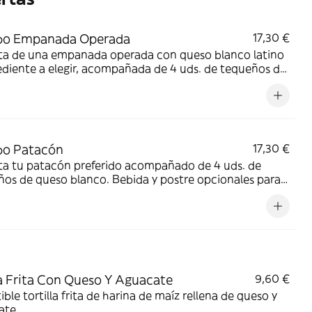
o Empanada Operada
17,30 €
uta de una empanada operada con queso blanco latino
ediente a elegir, acompañada de 4 uds. de tequeños de
blanco. Bebida y postre opcionales para
ementar tu experiencia.
o Patacón
17,30 €
ta tu patacón preferido acompañado de 4 uds. de
os de queso blanco. Bebida y postre opcionales para
ementar tu experiencia.
 Frita Con Queso Y Aguacate
9,60 €
stible tortilla frita de harina de maíz rellena de queso y
ate.