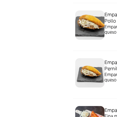
Empa
Pollo
Empana
queso
Empa
Perni
Empana
queso
Empa
Fina m