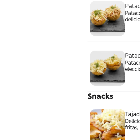
Patac
Patacó
delici
Pata
Patacó
elecci
Snacks
Tajad
Delic
fritas
irresi
de sab