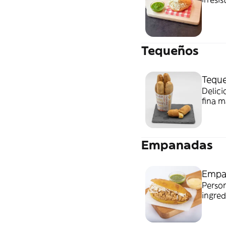
Tequeños
Teque
Delici
fina m
Empanadas
Empa
Person
ingred