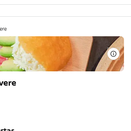
ere
vere
rtas