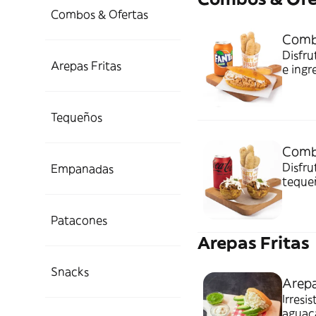
Combos & Ofertas
Comb
Disfr
Arepas Fritas
e ingr
queso 
compl
Tequeños
Comb
Disfru
Empanadas
tequeñ
compl
Patacones
Arepas Fritas
Snacks
Arepa
Irresi
aguac