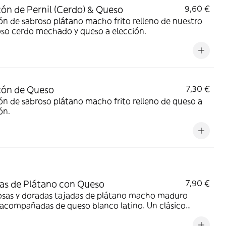
ón de Pernil (Cerdo) & Queso
9,60 €
n de sabroso plátano macho frito relleno de nuestro
oso cerdo mechado y queso a elección.
cón de Queso
7,30 €
n de sabroso plátano macho frito relleno de queso a
ón.
as de Plátano con Queso
7,90 €
iosas y doradas tajadas de plátano macho maduro
, acompañadas de queso blanco latino. Un clásico
stible que combina lo dulce y lo salado en una explosión
or tropical.