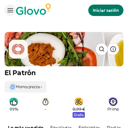
Iniciar sesión
El Patrón
Mismos precios ›
-
99%
0,99 €
Prime
Gratis
Lo más vendido
Ensaladas
Entrantes
Pastas