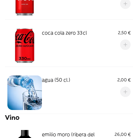
coca cola zero 33cl
2,50 €
agua (50 cl.)
2,00 €
Vino
emilio moro (ribera del
26,00 €