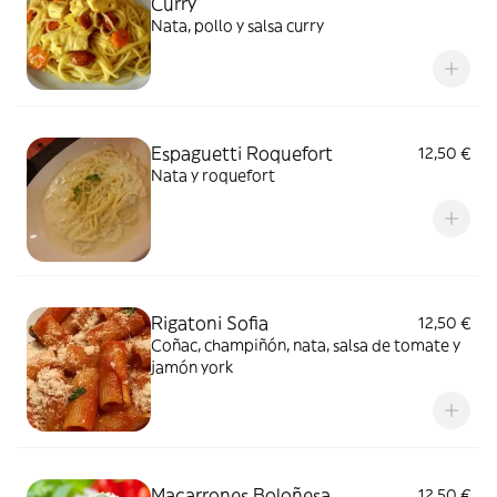
Curry
Nata, pollo y salsa curry
Espaguetti Roquefort
12,50 €
Nata y roquefort
Rigatoni Sofia
12,50 €
Coñac, champiñón, nata, salsa de tomate y
jamón york
Macarrones Boloñesa
12,50 €