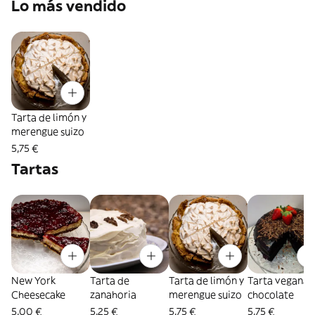
Lo más vendido
Tarta de limón y
merengue suizo
5,75 €
Tartas
New York
Tarta de
Tarta de limón y
Tarta vegana 
Cheesecake
zanahoria
merengue suizo
chocolate
5,00 €
5,25 €
5,75 €
5,75 €