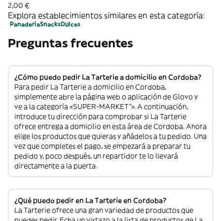
0.5 L
2,00 €
Explora establecimientos similares en esta categoría:
Panadería
Snacks
Dulces
Preguntas frecuentes
¿Cómo puedo pedir La Tarterie a domicilio en Cordoba?
Para pedir La Tarterie a domicilio en Cordoba,
simplemente abre la página web o aplicación de Glovo y
ve a la categoría «SUPER-MARKET”». A continuación,
introduce tu dirección para comprobar si La Tarterie
ofrece entrega a domicilio en esta área de Cordoba. Ahora
elige los productos que quieras y añádelos a tu pedido. Una
vez que completes el pago, se empezará a preparar tu
pedido y, poco después, un repartidor te lo llevará
directamente a la puerta.
¿Qué puedo pedir en La Tarterie en Cordoba?
La Tarterie ofrece una gran variedad de productos que
puedes pedir. Echa un vistazo a la lista de productos de La