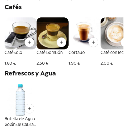
Cafés
Café solo
Café bombón
Cortado
Café con leche
1,80 €
2,50 €
1,90 €
2,00 €
Refrescos y Agua
Botella de Agua
Solán de Cabras