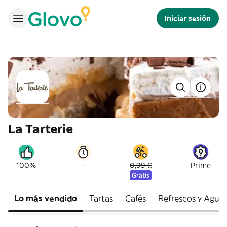
Iniciar sesión
La Tarterie
-
100%
0,99 €
Prime
Gratis
Lo más vendido
Tartas
Cafés
Refrescos y Agua