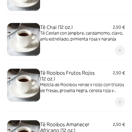
Té Chai (12 oz.)
2,50 €
Té Ceylan con jengibre, cardamomo, clavo,
anís estrellado, pimienta rosa y naranja
Té Rooibos Frutos Rojos
2,50 €
(12 oz.)
Mezcla de Rooibos verde y roijo con trozos
de fresas, grosella negra, cereza roja y
arándanos
Té Rooibos Amanecer
2,50 €
Africano (12 oz.)