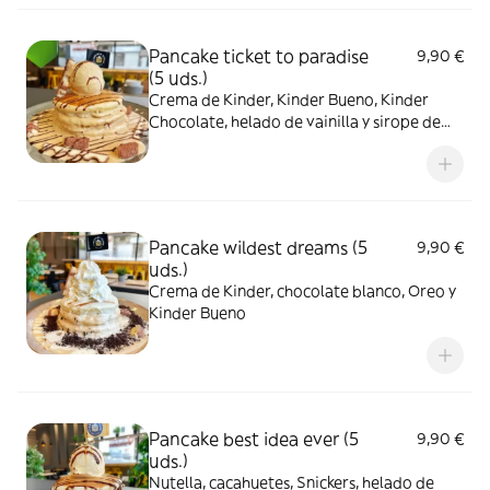
Pancake ticket to paradise
9,90 €
(5 uds.)
Crema de Kinder, Kinder Bueno, Kinder
Chocolate, helado de vainilla y sirope de
chocolate
Pancake wildest dreams (5
9,90 €
uds.)
Crema de Kinder, chocolate blanco, Oreo y
Kinder Bueno
Pancake best idea ever (5
9,90 €
uds.)
Nutella, cacahuetes, Snickers, helado de