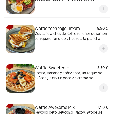
especias. Te lo has ganado.
Waffle teeneage dream
8,90 €
Dos sandwiches de gofre rellenos de jamón
con queso fundido y huevo a la plancha
Waffle Sweetener
8,50 €
Fresas, banana y arándanos, un toque de
azúcar glass y un poco de crema de
cacahuete 100% natural
Waffle Awesome Mix
7,90 €
Sencillo pero delicioso. Bacon, sirope de