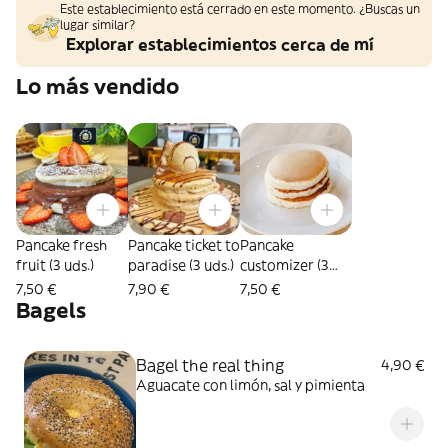
Este establecimiento está cerrado en este momento. ¿Buscas un
lugar similar?
Explorar establecimientos cerca de mí
Lo más vendido
Pancake fresh
Pancake ticket to
Pancake
fruit (3 uds.)
paradise (3 uds.)
customizer (3
uds.)
7,50 €
7,90 €
7,50 €
Bagels
Bagel the real thing
4,90 €
Aguacate con limón, sal y pimienta