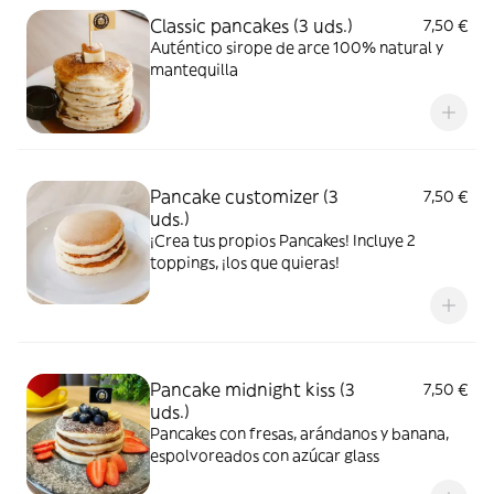
Classic pancakes (3 uds.)
7,50 €
Auténtico sirope de arce 100% natural y
mantequilla
Pancake customizer (3
7,50 €
uds.)
¡Crea tus propios Pancakes! Incluye 2
toppings, ¡los que quieras!
Pancake midnight kiss (3
7,50 €
uds.)
Pancakes con fresas, arándanos y banana,
espolvoreados con azúcar glass