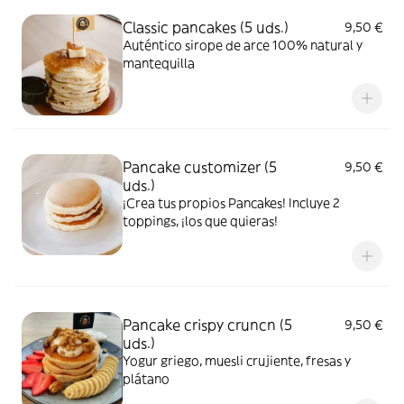
Classic pancakes (5 uds.)
9,50 €
Auténtico sirope de arce 100% natural y
mantequilla
Pancake customizer (5
9,50 €
uds.)
¡Crea tus propios Pancakes! Incluye 2
toppings, ¡los que quieras!
Pancake crispy cruncn (5
9,50 €
uds.)
Yogur griego, muesli crujiente, fresas y
plátano