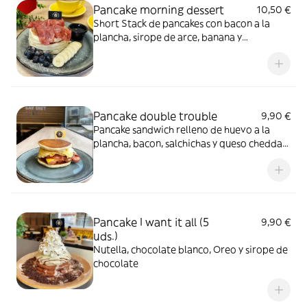
Pancake morning dessert
10,50 €
Short Stack de pancakes con bacon a la
plancha, sirope de arce, banana y
arándanos, terminados con un toque de
azúcar glass
Pancake double trouble
9,90 €
Pancake sandwich relleno de huevo a la
plancha, bacon, salchichas y queso cheddar
fundido
Pancake I want it all (5
9,90 €
uds.)
Nutella, chocolate blanco, Oreo y sirope de
chocolate