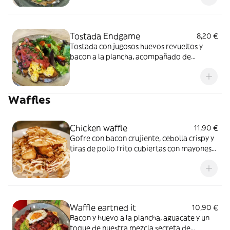
Tostada Endgame
8,20 €
Tostada con jugosos huevos revueltos y
bacon a la plancha, acompañado de
ensalada
Waffles
Chicken waffle
11,90 €
Gofre con bacon crujiente, cebolla crispy y
tiras de pollo frito cubiertas con mayonesa
picante casera
Waffle eartned it
10,90 €
Bacon y huevo a la plancha, aguacate y un
toque de nuestra mezcla secreta de