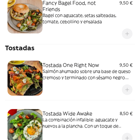
Fancy Bagel Food, not
9,50 €
Friends
Bagel con aguacate, setas salteadas,
tomate, cebollino y ensalada
Tostadas
Tostada One Right Now
9,50 €
Salmón ahumado sobre una base de queso
cremoso y terminado con sésamo negro.
Acompañado de ensalada
Tostada Wide Awake
8,50 €
La combinación infalible: aguacate y
huevos a la plancha. Con un toque de
nuestro mix secreto de especias y
acompañado de ensalada