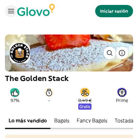
Iniciar sesión
The Golden Stack
-
97%
0,49 €
Prime
Gratis
Lo más vendido
Bagels
Fancy Bagels
Tostadas