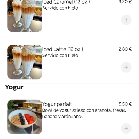
Iced Caramel (12 oz.)
3,20 €
Servido con hielo
Iced Latte (12 oz.)
2,80 €
Servido con hielo
Yogur
Yogur parfait
5,50 €
Bowl de yogur griego con granola, fresas,
banana y arándanos