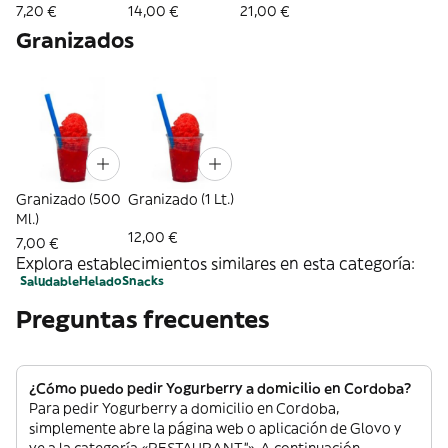
Tarrina (360 Ml.)
Tarrina (500 Ml.)
Tarrina (1 Lt.)
7,20 €
14,00 €
21,00 €
Granizados
Granizado (500
Granizado (1 Lt.)
Ml.)
12,00 €
7,00 €
Explora establecimientos similares en esta categoría:
Saludable
Helado
Snacks
Preguntas frecuentes
¿Cómo puedo pedir Yogurberry a domicilio en Cordoba?
Para pedir Yogurberry a domicilio en Cordoba,
simplemente abre la página web o aplicación de Glovo y