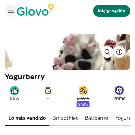
Iniciar sesión
Yogurberry
-
96%
0,49 €
Prime
Gratis
Lo más vendido
Smoothies
Batiberrys
Yogures