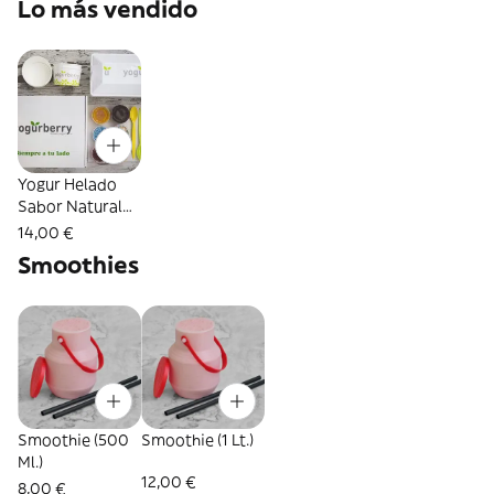
Lo más vendido
Yogur Helado
Sabor Natural
Tarrina (500 Ml.)
14,00 €
Smoothies
Smoothie (500
Smoothie (1 Lt.)
Ml.)
12,00 €
8,00 €