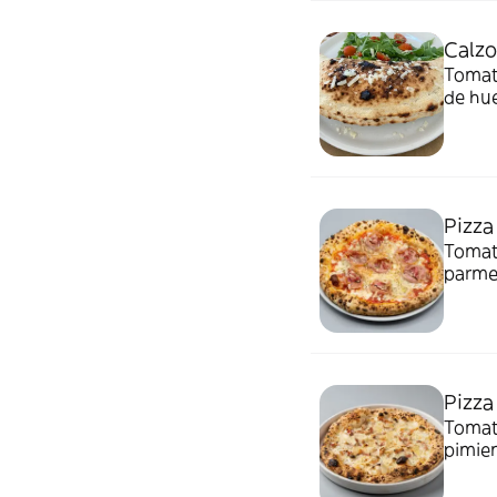
Calzo
Tomate
de huevo y a
Pizza
Tomate
parmesano, origan
deriv
Pizza
Tomate
pimienta, huev
y deri