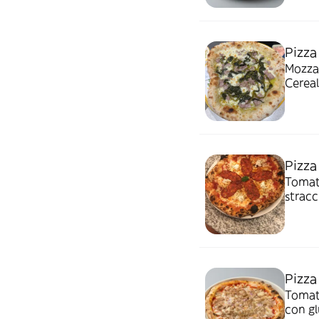
Pizza 
Mozzarel
Cereal
Pizza
Tomate
stracciatella, or
deriv
Pizza
Tomate, 