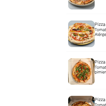
Pizza
Tomate
Alérge
Pizza
Tomate
pimiento
con gl
Pizza
Tomate, m