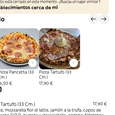
to está cerrado en este momento. ¿Buscas un lugar similar?
ablecimientos cerca de mí
do
izza Pancetta (33
Pizza Tartufo (33
Cm.)
Cm.)
4,50 €
17,90 €
)
 Tartufo (33 Cm.)
17,90 €
, mozzarella fior di latte, jamón a la trufa, copos de