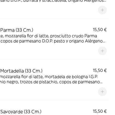
no D.O.P., burrata y stracciatella, origano Alérgenos:
 con gluten Leche y derivados
 Parma (33 Cm.)
15,50 €
, mozzarella fior di latte, prosciutto crudo Parma
 copos de parmesano D.O.P. pesto y origano Alérgenos:
 con gluten Leche y derivados
 Mortadella (33 Cm.)
15,50 €
mozzarella fior di latte, mortadela de bologna I.G.P.
hio negro, trozos de pistachio, copos de parmesano
origano Alérgenos: Cereal con gluten Leche y
derivados Frutos de cáscara
 Savoyarde (33 Cm.)
15,50 €