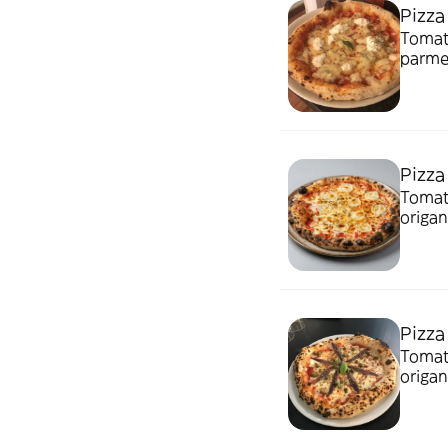
Pizza
Tomate
parmesano
con gl
Pizza
Tomate
Pizza
Tomate
origano Alérgenos: Cereal con gluten Lech
Pesca