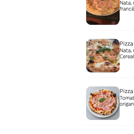
Nata, 
francés y r
Leche 
Pizza
Nata, m
Pizza
Tomate