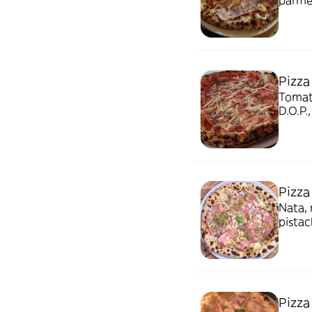
parmesa
Cereal
Pizza
Tomate
D.O.P.,
Cereal
Pizza
Nata, 
pistac
D.O.P. y pesto, 
Pizza