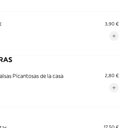
X
3,90 €
RAS
salsas Picantosas de la casa
2,80 €
tas
17,50 €