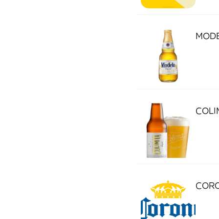
MODE
COLIM
COR