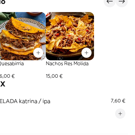
do
uesabirria
Nachos Res Molida
16,00 €
15,00 €
EX
LADA katrina / ipa
7,60 €