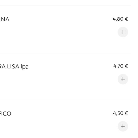
INA
4,80 €
A LISA ipa
4,70 €
FICO
4,50 €