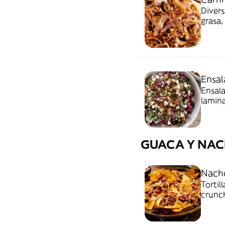
Divers
grasa,
pico d
Ensal
Ensala
lamina
cabra 
GUACA Y NA
Nacho
Tortil
crunch
aguaca