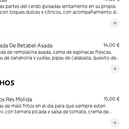
as partes del cerdo guisadas lentamente en su propia
 con toques dulces y citricos, con acompañamiento de
e gallo clásico, y cuatro tortillas de maíz caseras.
ada De Betabel Asada
14,00 €
da de remolacha asada, cama de espinacas frescas,
s de zanahoria y judías, pipas de calabaza, quesito de
y un aliño muy especial.
CHOS
s Res Molida
15,00 €
las de maíz fritos en el día para que siempre esten
i, con ternera picada y salsa de tomate, crema de
te, frijol refrito y crema agría.