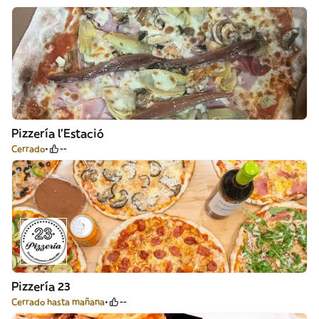
Pizzería l’Estació
Cerrado
--
Pizzería 23
Cerrado hasta mañana
--