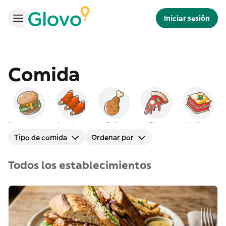
Iniciar sesión
Comida
Hamburguesas
Americana
Pollo
Pizza
Italiana
Tipo de comida
Ordenar por
Todos los establecimientos