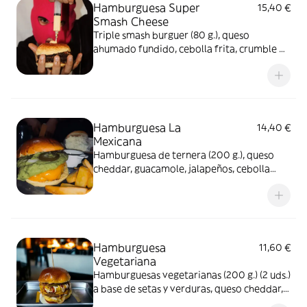
Hamburguesa Super
15,40 €
Smash Cheese
Triple smash burguer (80 g.), queso
ahumado fundido, cebolla frita, crumble de
bacon, salsa cheese de la casa y
acompañada de patatas fritas
Hamburguesa La
14,40 €
Mexicana
Hamburguesa de ternera (200 g.), queso
cheddar, guacamole, jalapeños, cebolla
morada cruda, salsa picante de la casa y
acompañada de patatas fritas
Hamburguesa
11,60 €
Vegetariana
Hamburguesas vegetarianas (200 g.) (2 uds.)
a base de setas y verduras, queso cheddar,
lechuga, tomate, pepinillo y acompañada