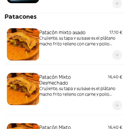
de patatas fritas
Patacones
Patacón mixto asado
17,10 €
Crujiente, su tapa y su base es el plátano
macho frito relleno con carne y pollo
asado, lechuga, pico de gallo, jamón dulce y
queso de mano con nuestra salsa tártara
Patacón Mixto
16,40 €
Desmechado
Crujiente, su tapa y su base es el plátano
macho frito relleno con carne y pollo
desmechado, lechuga, pico de gallo, jamón
dulce y queso de mano con nuestra salsa
tártara
Patacón Mixto
16,40 €