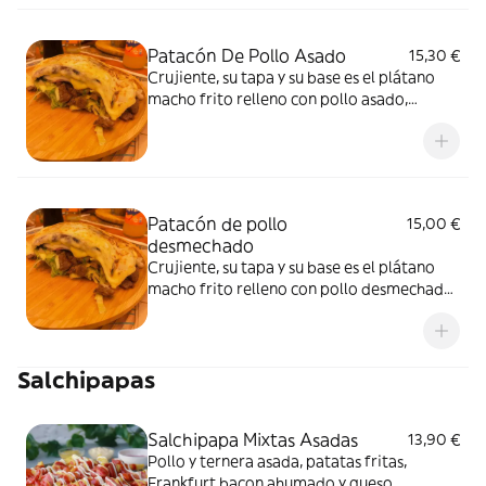
Patacón De Pollo Asado
15,30 €
Crujiente, su tapa y su base es el plátano
macho frito relleno con pollo asado,
lechuga, pico de gallo, jamón dulce y queso
de mano con nuestra salsa tártara
Patacón de pollo
15,00 €
desmechado
Crujiente, su tapa y su base es el plátano
macho frito relleno con pollo desmechado,
lechuga, pico de gallo, jamón dulce y queso
de mano con nuestra salsa tártara
Salchipapas
Salchipapa Mixtas Asadas
13,90 €
Pollo y ternera asada, patatas fritas,
Frankfurt bacon ahumado y queso