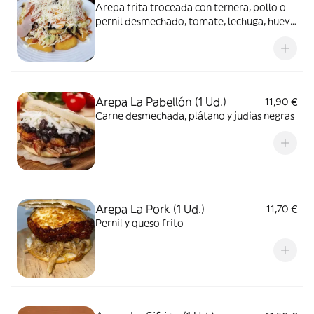
Arepa frita troceada con ternera, pollo o
pernil desmechado, tomate, lechuga, huevo
duro y queso de mano por encima
Arepa La Pabellón (1 Ud.)
11,90 €
Carne desmechada, plátano y judias negras
Arepa La Pork (1 Ud.)
11,70 €
Pernil y queso frito