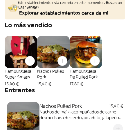
Este establecimiento está cerrado en este momento. ¿Buscas un
lugar similar?
Explorar establecimientos cerca de mí
Lo más vendido
Hamburguesa
Nachos Pulled
Hamburguesa
Super Smash
Pork
De Pulled Pork
Cheese
15,40 €
15,40 €
17,80 €
Entrantes
Nachos Pulled Pork
15,40 €
Nachos de maíz, acompañados de carne
desmechada de cerdo, picadillo, jalapeños,
frijoles, guacamole, nata fresca y bañados
en queso fundido