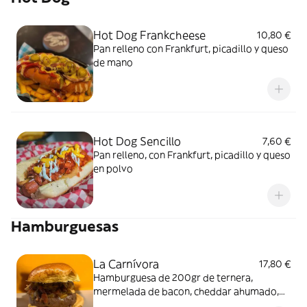
Hot Dog Frankcheese
10,80 €
Pan relleno con Frankfurt, picadillo y queso
de mano
Hot Dog Sencillo
7,60 €
Pan relleno, con Frankfurt, picadillo y queso
en polvo
Hamburguesas
La Carnívora
17,80 €
Hamburguesa de 200gr de ternera,
mermelada de bacon, cheddar ahumado,
salsa mil islas, pulled pork hecho a baja