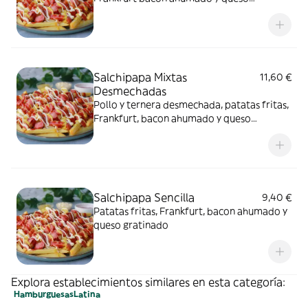
gratinado
Salchipapa Mixtas
11,60 €
Desmechadas
Pollo y ternera desmechada, patatas fritas,
Frankfurt, bacon ahumado y queso
gratinado
Salchipapa Sencilla
9,40 €
Patatas fritas, Frankfurt, bacon ahumado y
queso gratinado
Explora establecimientos similares en esta categoría:
Hamburguesas
Latina