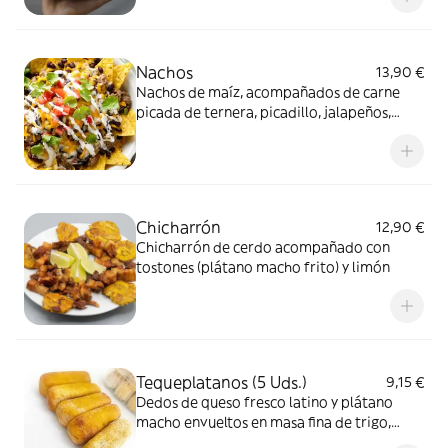
Nachos
13,90 €
Nachos de maíz, acompañados de carne
picada de ternera, picadillo, jalapeños,
frijoles, guacamole, nata fresca y bañados
en queso fundido
Chicharrón
12,90 €
Chicharrón de cerdo acompañado con
tostones (plátano macho frito) y limón
Tequeplatanos (5 Uds.)
9,15 €
Dedos de queso fresco latino y plátano
macho envueltos en masa fina de trigo,
acompañados con nata fresca