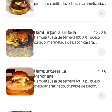
pimiento confitado, cebolla caramelizada,
queso de oveja ahumado, queso brie, salsa
trufada, bacon
Hamburguesa Trufada
16,50 €
Hamburguesa de ternera (200 g.), queso
curado, mermelada de bacon casera,
cebolla crujiente, salsa mayo trufada de la
casa y acompañada de patatas fritas
Hamburguesa La
15,90 €
Manchega
Hamburguesa de ternera (200 g.), queso
cheddar gratinado, crumble de bacon,
queso manchego fundido, pepinillo, salsa
mostaza miel trufada de la casa y
acompañada de patatas fritas