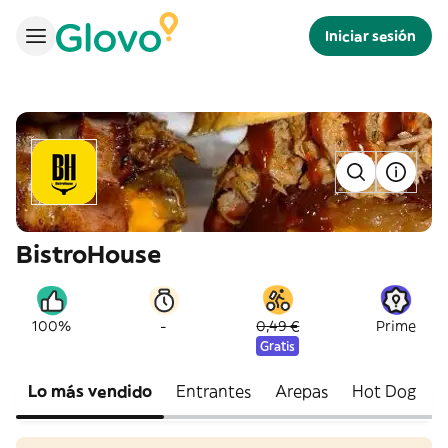
Iniciar sesión
BistroHouse
-
100%
0,49 €
Prime
Gratis
Lo más vendido
Entrantes
Arepas
Hot Dog