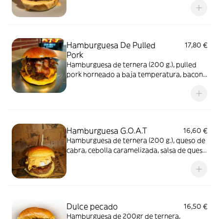
cocción
Hamburguesa De Pulled
17,80 €
Pork
Hamburguesa de ternera (200 g.), pulled
pork horneado a baja temperatura, bacon
tostado, cebolla caramelizada, cheddar,
salsa smoky BBQ y acompañada de patatas
fritas
Hamburguesa G.O.A.T
16,60 €
Hamburguesa de ternera (200 g.), queso de
cabra, cebolla caramelizada, salsa de queso
y acompañada de patatas fritas
Dulce pecado
16,50 €
Hamburguesa de 200gr de ternera,