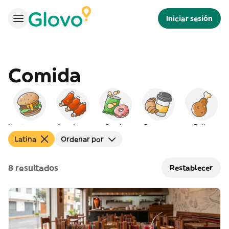
Iniciar sesión
Comida
Hamburguesas
Americana
Snacks
Desayuno
Pollo
Latina
Ordenar por
8 resultados
Restablecer