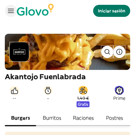
Iniciar sesión
Akantojo Fuenlabrada
-
--
1,49 €
Prime
Gratis
Burgers
Burritos
Raciones
Postres