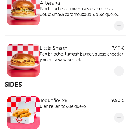
Artesana
Pan brioche con nuestra salsa secreta,
doble smash caramelizada, doble queso
cheddar fundido, una fresca mezcla de
cebolla, lechuga iceberg y la acidez de los
pepinillos
Little Smash
7,90 €
Pan brioche, 1 smash burger, queso cheddar
y nuestra salsa secreta
SIDES
Tequeños x6
9,90 €
Bien rellenitos de queso