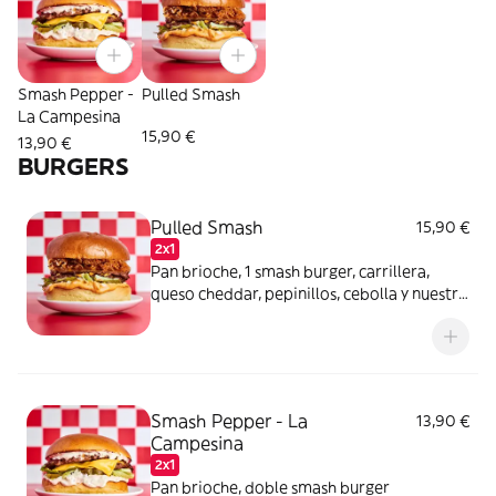
Smash Pepper -
Pulled Smash
La Campesina
15,90 €
13,90 €
BURGERS
Pulled Smash
15,90 €
2x1
Pan brioche, 1 smash burger, carrillera,
queso cheddar, pepinillos, cebolla y nuestra
salsa secreta
Smash Pepper - La
13,90 €
Campesina
2x1
Pan brioche, doble smash burger