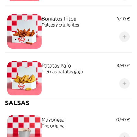
Boniatos fritos
4,40 €
Dulces y crujientes
Patatas gajo
3,90 €
Tiernas patatas gajo
SALSAS
Mayonesa
0,90 €
The original