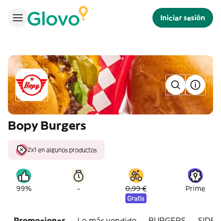
Iniciar sesión
Bopy Burgers
2x1 en algunos productos
-
99%
0,99 €
Prime
Gratis
Promociones
Lo más vendido
BURGERS
SIDES