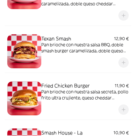
caramelizada, doble queso cheddar
fundido, pepinillos, mayonesa, la frescura
de la lechuga iceberg y el dulzor de la
cebolla
Texan Smash
12,90 €
Pan brioche con nuestra salsa BBQ, doble
smash burger caramelizada, doble queso
cheddar fundido, bacon, cebolla confitada
para darle dulzura y cebolla frita para el
toque crujiente
Fried Chicken Burger
11,90 €
Pan brioche con nuestra salsa secreta, pollo
frito ultra crujiente, queso cheddar
fundido, una fresca mezcla de cebolla y
lechuga iceberg y la acidez de los pepinillos
Smash House - La
10,90 €