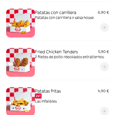
Patatas con carrillera
6,90 €
Patatas con carrillera y salsa house
Fried Chicken Tenders
5,90 €
2 filetes de pollo rebozados extratiernos.
Patatas fritas
4,90 €
2x1
Las infalibles