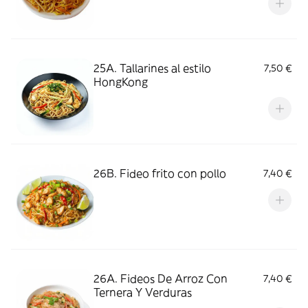
25A. Tallarines al estilo
7,50 €
HongKong
26B. Fideo frito con pollo
7,40 €
26A. Fideos De Arroz Con
7,40 €
Ternera Y Verduras