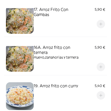
17. Arroz Frito Con
5,90 €
Gambas
16A. Arroz frito con
5,90 €
ternera
Huevo,zanahorias y ternera
19. Arroz frito con curry
5,40 €