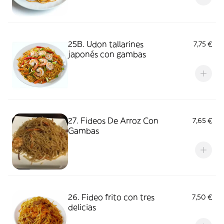
25B. Udon tallarines
7,75 €
japonés con gambas
27. Fideos De Arroz Con
7,65 €
Gambas
26. Fideo frito con tres
7,50 €
delicias