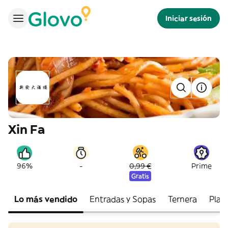
Iniciar sesión
Xin Fa
-
96%
0,99 €
Prime
Gratis
Lo más vendido
Entradas y Sopas
Ternera
Plat