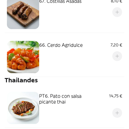
67. Costillas Asadas
8,10 €
66. Cerdo Agridulce
7,20 €
Thailandes
PT6. Pato con salsa
14,75 €
picante thai