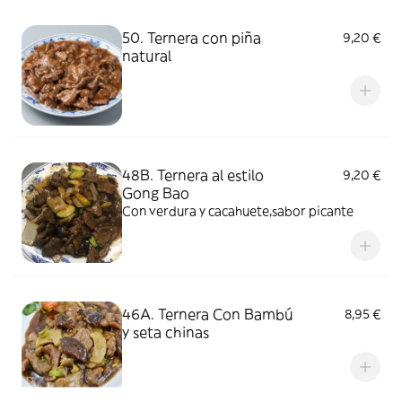
50. Ternera con piña
9,20 €
natural
48B. Ternera al estilo
9,20 €
Gong Bao
Con verdura y cacahuete,sabor picante
46A. Ternera Con Bambú
8,95 €
y seta chinas