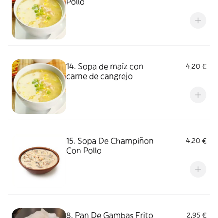
Pollo
14. Sopa de maíz con
4,20 €
carne de cangrejo
15. Sopa De Champiñon
4,20 €
Con Pollo
8. Pan De Gambas Frito
2,95 €