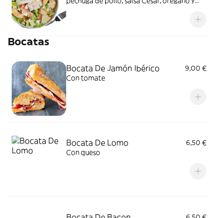
pechuga de pollo, salsa César, orégano y
queso parmesano
Bocatas
Bocata De Jamón Ibérico
9,00 €
Con tomate
Bocata De Lomo
6,50 €
Con queso
Bocata De Bacon
6,50 €