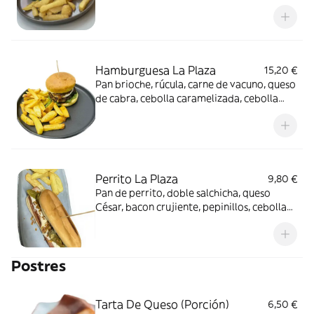
cebolla caramelizada, cebolla crujiente,
salsa barbacoa y patatas fritas
Hamburguesa La Plaza
15,20 €
Pan brioche, rúcula, carne de vacuno, queso
de cabra, cebolla caramelizada, cebolla
crujiente, mayonesa, kétchup y patatas
fritas
Perrito La Plaza
9,80 €
Pan de perrito, doble salchicha, queso
César, bacon crujiente, pepinillos, cebolla
crujiente, kétchup, mostaza y patatas
Postres
Tarta De Queso (Porción)
6,50 €