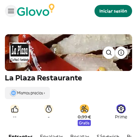
Iniciar sesión
La Plaza Restaurante
Mismos precios ›
-
--
0,99 €
Prime
Gratis
Entrantes
Ensaladas
Bocatas
Sándwich
Burg