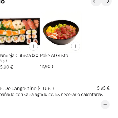
do
Bandeja Cubista (20
Poke Al Gusto
zs.)
12,90 €
25,90 €
s De Langostino (4 Uds.)
5,95 €
ñado con salsa agridulce. Es necesario calentarlas