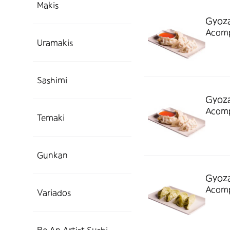
Makis
Gyoza
Acompa
Uramakis
Sashimi
Gyoza
Acompa
Temaki
Gunkan
Gyoza
Acompa
Variados