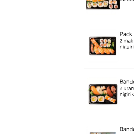
nigiri
Pack R
2 maki
niguir
Bande
2 uram
nigiri
Bande