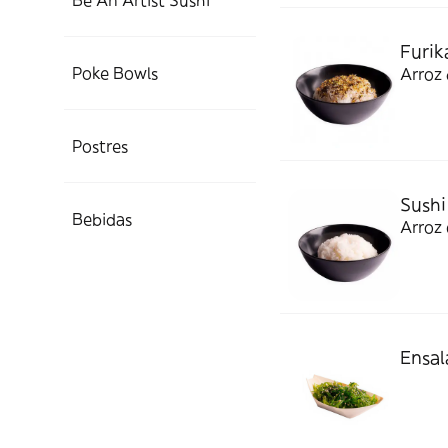
Be An Artist Sushi
Furik
Poke Bowls
Arroz 
Postres
Sush
Bebidas
Arroz 
Ensa