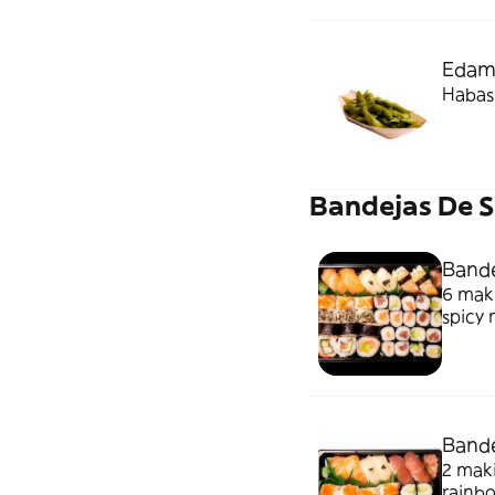
Eda
Habas
Bandejas De S
Bande
6 maki
spicy 
langos
Bande
2 maki
rainbo