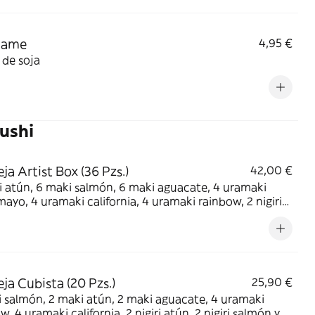
mame
4,95 €
 de soja
ushi
ja Artist Box (36 Pzs.)
42,00 €
 atún, 6 maki salmón, 6 maki aguacate, 4 uramaki
mayo, 4 uramaki california, 4 uramaki rainbow, 2 nigiri
tin, 2 nigiri salmón y 2 nigiri pez mantequilla
ja Cubista (20 Pzs.)
25,90 €
 salmón, 2 maki atún, 2 maki aguacate, 4 uramaki
w, 4 uramaki california, 2 nigiri atún, 2 nigiri salmón y 2