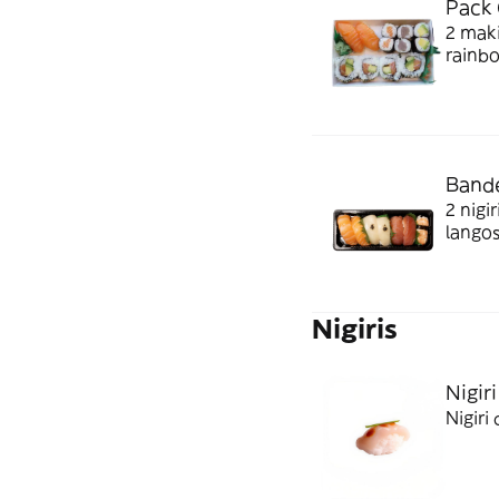
Pack C
2 makis de atún, 2 ma
rainbo
Bandej
2 nigir
langos
Nigiris
Nigiri
Nigiri 