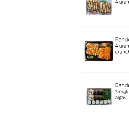
4 uram
Bande
4 uram
crunch
Bande
3 maki
algas