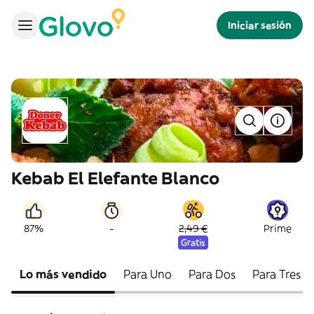
Iniciar sesión
Kebab El Elefante Blanco
-
87%
2,49 €
Prime
Gratis
Lo más vendido
Para Uno
Para Dos
Para Tres