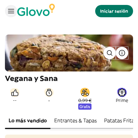
Iniciar sesión
Vegana y Sana
-
--
0,99 €
Prime
Gratis
Lo más vendido
Entrantes & Tapas
Patatas Fritas