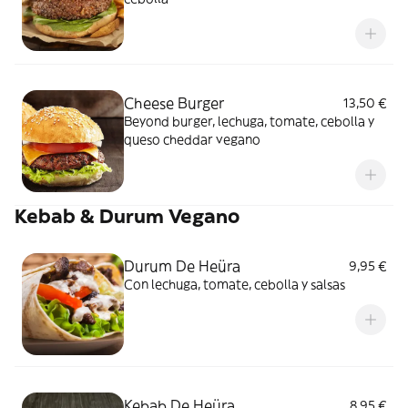
Cheese Burger
13,50 €
Beyond burger, lechuga, tomate, cebolla y
queso cheddar vegano
Kebab & Durum Vegano
Durum De Heüra
9,95 €
Con lechuga, tomate, cebolla y salsas
Kebab De Heüra
8,95 €