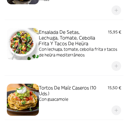
Ensalada De Setas,
15,95 €
Lechuga, Tomate, Cebolla
Frita Y Tacos De Heüra
Con lechuga, tomate, cebolla frita y tacos
de heüra mediterráneos
Tortos De Maíz Caseros (10
15,50 €
Uds.)
Con guacamole