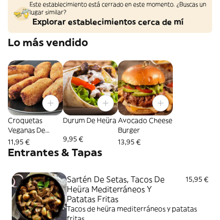
Este establecimiento está cerrado en este momento. ¿Buscas un
lugar similar?
Explorar establecimientos cerca de mí
Lo más vendido
Croquetas
Durum De Heüra
Avocado Cheese
Veganas De
Burger
9,95 €
Boletus (8 Uds.)
11,95 €
13,95 €
Entrantes & Tapas
Sartén De Setas, Tacos De
15,95 €
Heüra Mediterráneos Y
Patatas Fritas
Tacos de heüra mediterráneos y patatas
fritas