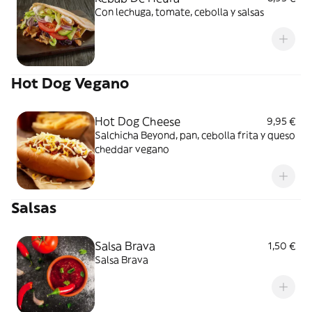
Con lechuga, tomate, cebolla y salsas
Hot Dog Vegano
Hot Dog Cheese
9,95 €
Salchicha Beyond, pan, cebolla frita y queso
cheddar vegano
Salsas
Salsa Brava
1,50 €
Salsa Brava