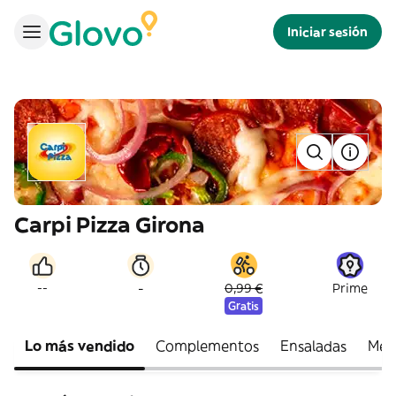
Iniciar sesión
Carpi Pizza Girona
-
--
0,99 €
Prime
Gratis
Lo más vendido
Complementos
Ensaladas
Med