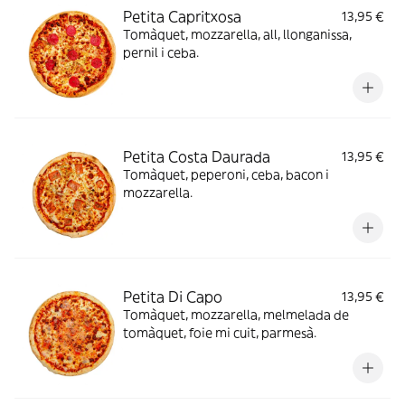
Petita Capritxosa
13,95 €
Tomàquet, mozzarella, all, llonganissa,
pernil i ceba.
Petita Costa Daurada
13,95 €
Tomàquet, peperoni, ceba, bacon i
mozzarella.
Petita Di Capo
13,95 €
Tomàquet, mozzarella, melmelada de
tomàquet, foie mi cuit, parmesà.