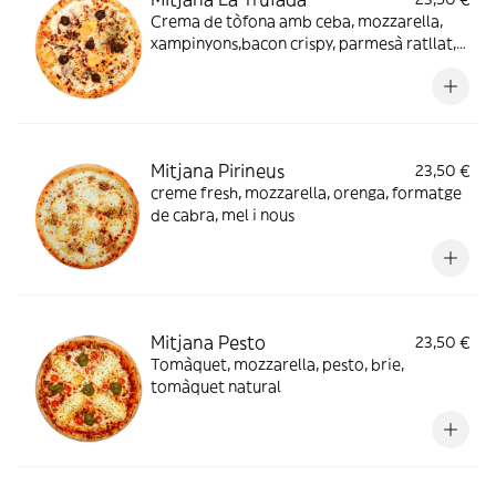
Crema de tòfona amb ceba, mozzarella,
xampinyons,bacon crispy, parmesà ratllat,
tòfona, ou i mel.
Mitjana Pirineus
23,50 €
creme fresh, mozzarella, orenga, formatge
de cabra, mel i nous
Mitjana Pesto
23,50 €
Tomàquet, mozzarella, pesto, brie,
tomàquet natural