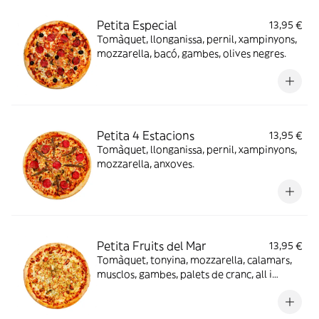
Petita Especial
13,95 €
Tomàquet, llonganissa, pernil, xampinyons,
mozzarella, bacó, gambes, olives negres.
Petita 4 Estacions
13,95 €
Tomàquet, llonganissa, pernil, xampinyons,
mozzarella, anxoves.
Petita Fruits del Mar
13,95 €
Tomàquet, tonyina, mozzarella, calamars,
musclos, gambes, palets de cranc, all i
julivert.