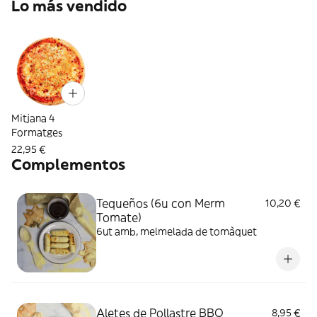
Lo más vendido
Mitjana 4
Formatges
22,95 €
Complementos
Tequeños (6u con Merm
10,20 €
Tomate)
6ut amb, melmelada de tomàquet
Aletes de Pollastre BBQ
8,95 €