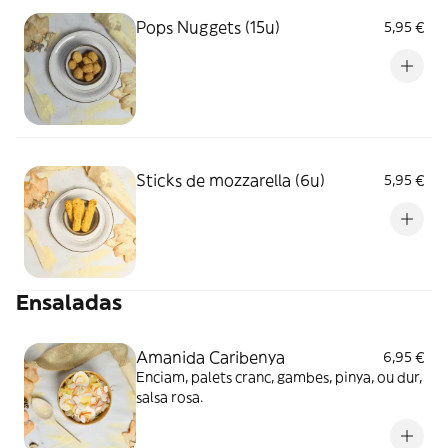
Pops Nuggets (15u)
5,95 €
Sticks de mozzarella (6u)
5,95 €
Ensaladas
Amanida Caribenya
6,95 €
Enciam, palets cranc, gambes, pinya, ou dur,
salsa rosa.