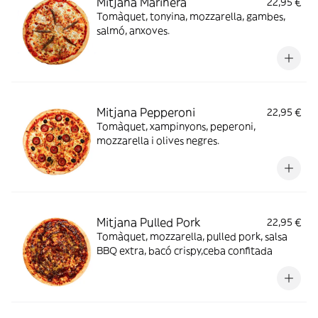
Mitjana Marinera
22,95 €
Tomàquet, tonyina, mozzarella, gambes,
salmó, anxoves.
Mitjana Pepperoni
22,95 €
Tomàquet, xampinyons, peperoni,
mozzarella i olives negres.
Mitjana Pulled Pork
22,95 €
Tomàquet, mozzarella, pulled pork, salsa
BBQ extra, bacó crispy,ceba confitada