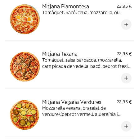
Mitjana Piamontesa
22,95 €
Tomàquet, bacó, ceba, mozzarella, ou.
Mitjana Texana
22,95 €
Tomàquet, salsa barbacoa, mozzarella,
carn picada de vedella, bacó, pebrot fregit
verd.
Mitjana Vegana Verdures
22,95 €
Mozzarella vegana, brasejat de
verdures(pebrot vermell, albergínia i
carbassó), ceba i xampinyons.