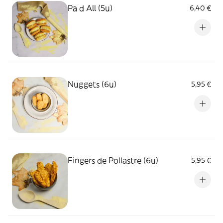
Pa d All (5u)
6,40 €
Nuggets (6u)
5,95 €
Fingers de Pollastre (6u)
5,95 €