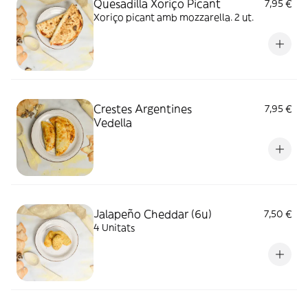
Quesadilla Xoriço Picant
7,95 €
Xoriço picant amb mozzarella. 2 ut.
Crestes Argentines
7,95 €
Vedella
Jalapeño Cheddar (6u)
7,50 €
4 Unitats