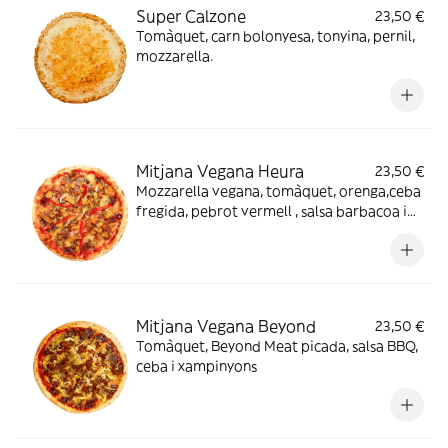
Super Calzone
23,50 €
Tomàquet, carn bolonyesa, tonyina, pernil,
mozzarella.
Mitjana Vegana Heura
23,50 €
Mozzarella vegana, tomàquet, orenga,ceba
fregida, pebrot vermell , salsa barbacoa i
pollastre vegà Heura.
Mitjana Vegana Beyond
23,50 €
Tomàquet, Beyond Meat picada, salsa BBQ,
ceba i xampinyons