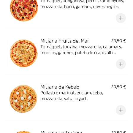
Tomàquet, llonganissa, pernil, xampinyons,
mozzarella, bacó, gambes, olives negres.
Mitjana Fruits del Mar
23,50 €
Tomàquet, tonyina, mozzarella, calamars,
musclos, gambes, palets de cranc, all i
julivert.
Mitjana de Kebab
23,50 €
Pollastre marinat, enciam, ceba,
mozzarella, salsa iogurt.
Mitjana La Trufada
23,50 €