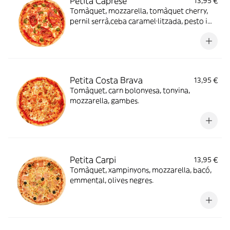
Petita Caprese
13,95 €
Tomàquet, mozzarella, tomàquet cherry,
pernil serrà,ceba caramel·litzada, pesto i
orenga.
Petita Costa Brava
13,95 €
Tomàquet, carn bolonyesa, tonyina,
mozzarella, gambes.
Petita Carpi
13,95 €
Tomàquet, xampinyons, mozzarella, bacó,
emmental, olives negres.