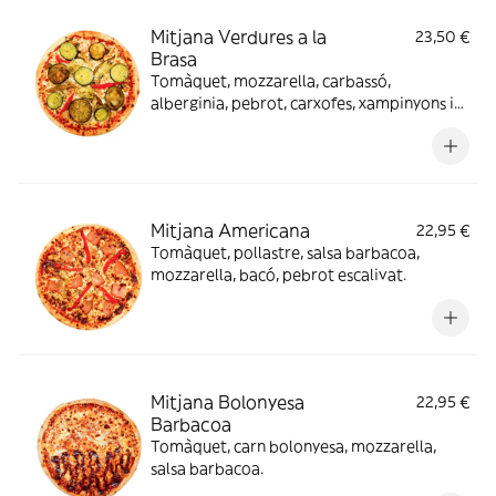
Mitjana Verdures a la
23,50 €
Brasa
Tomàquet, mozzarella, carbassó,
alberginia, pebrot, carxofes, xampinyons i
oli picant.
Mitjana Americana
22,95 €
Tomàquet, pollastre, salsa barbacoa,
mozzarella, bacó, pebrot escalivat.
Mitjana Bolonyesa
22,95 €
Barbacoa
Tomàquet, carn bolonyesa, mozzarella,
salsa barbacoa.