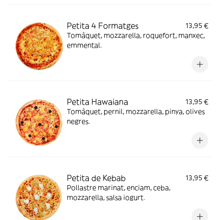
Petita 4 Formatges
13,95 €
Tomàquet, mozzarella, roquefort, manxec,
emmental.
Petita Hawaiana
13,95 €
Tomàquet, pernil, mozzarella, pinya, olives
negres.
Petita de Kebab
13,95 €
Pollastre marinat, enciam, ceba,
mozzarella, salsa iogurt.