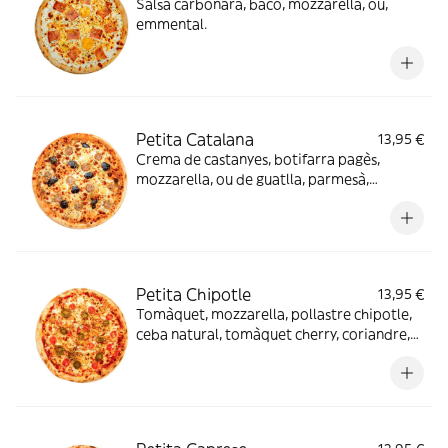
Salsa carbonara, bacó, mozzarella, ou,
emmental.
Petita Catalana
13,95 €
Crema de castanyes, botifarra pagès,
mozzarella, ou de guatlla, parmesà,
reducció de mòdena.
Petita Chipotle
13,95 €
Tomàquet, mozzarella, pollastre chipotle,
ceba natural, tomàquet cherry, coriandre,
llima, "jalapeño"