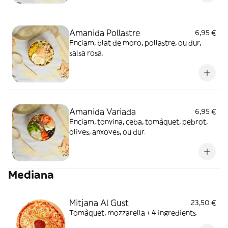
Amanida Pollastre
6,95 €
Enciam, blat de moro, pollastre, ou dur,
salsa rosa.
Amanida Variada
6,95 €
Enciam, tonyina, ceba, tomàquet, pebrot,
olives, anxoves, ou dur.
Mediana
Mitjana Al Gust
23,50 €
Tomàquet, mozzarella + 4 ingredients.