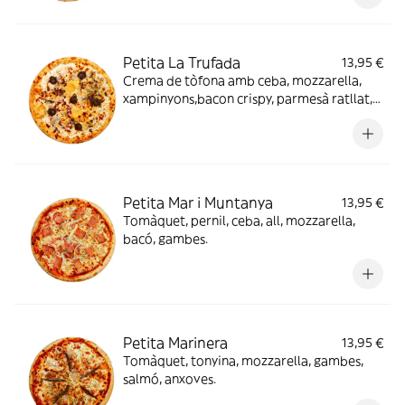
Petita La Trufada
13,95 €
Crema de tòfona amb ceba, mozzarella,
xampinyons,bacon crispy, parmesà ratllat,
tòfona, ou i mel.
Petita Mar i Muntanya
13,95 €
Tomàquet, pernil, ceba, all, mozzarella,
bacó, gambes.
Petita Marinera
13,95 €
Tomàquet, tonyina, mozzarella, gambes,
salmó, anxoves.