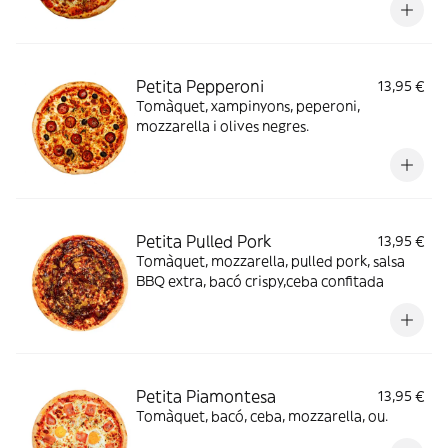
Petita Pepperoni
13,95 €
Tomàquet, xampinyons, peperoni,
mozzarella i olives negres.
Petita Pulled Pork
13,95 €
Tomàquet, mozzarella, pulled pork, salsa
BBQ extra, bacó crispy,ceba confitada
Petita Piamontesa
13,95 €
Tomàquet, bacó, ceba, mozzarella, ou.