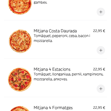
gambes.
Mitjana Costa Daurada
22,95 €
Tomàquet, peperoni, ceba, bacon i
mozzarella.
Mitjana 4 Estacions
22,95 €
Tomàquet, llonganissa, pernil, xampinyons,
mozzarella, anxoves.
Mitjana 4 Formatges
22,95 €