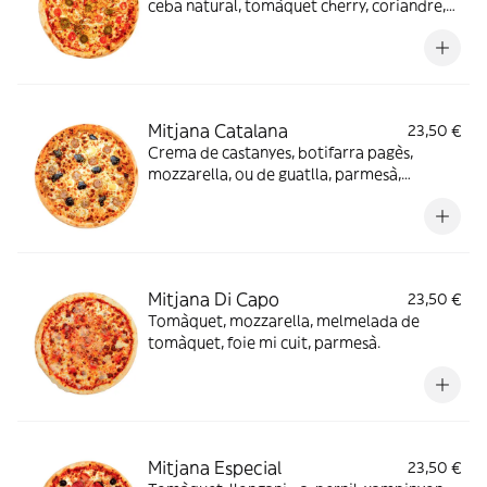
ceba natural, tomàquet cherry, coriandre,
llima, "jalapeño"
Mitjana Catalana
23,50 €
Crema de castanyes, botifarra pagès,
mozzarella, ou de guatlla, parmesà,
reducció de mòdena.
Mitjana Di Capo
23,50 €
Tomàquet, mozzarella, melmelada de
tomàquet, foie mi cuit, parmesà.
Mitjana Especial
23,50 €