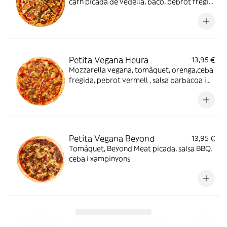
carn picada de vedella, bacó, pebrot fregit
verd.
Petita Vegana Heura
13,95 €
Mozzarella vegana, tomàquet, orenga,ceba
fregida, pebrot vermell , salsa barbacoa i
pollastre vegà Heura.
Petita Vegana Beyond
13,95 €
Tomàquet, Beyond Meat picada, salsa BBQ,
ceba i xampinyons
Petita Verdures a la Brasa
13,95 €