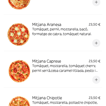
Mitjana Aranesa
23,50 €
Tomàquet, pernil, mozzarella, bacó,
formatge de cabra, tomàquet natural.
Mitjana Caprese
23,50 €
Tomàquet, mozzarella, tomàquet cherry,
pernil serrà,ceba caramel·litzada, pesto i
orenga.
Mitjana Chipotle
23,50 €
Tomàquet, mozzarella, pollastre chipotle,