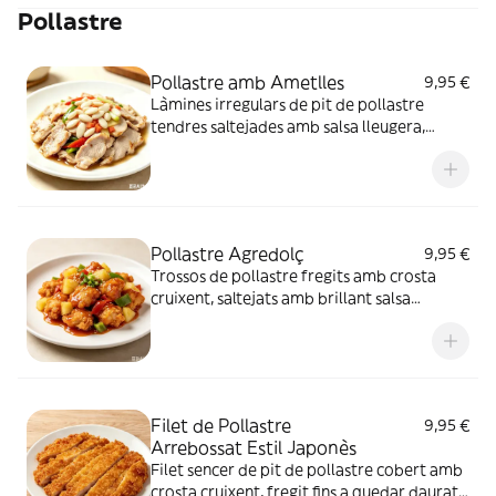
Pollastre
sense cap producte marí protegit.
Pollastre amb Ametlles
9,95 €
Làmines irregulars de pit de pollastre
tendres saltejades amb salsa lleugera,
acompanyades d’ametlles sencelles
pelades, rodanxes de ceba i carbassó. La
carn de pollastre és suau i jugosa, amb un
sabor suau i equilibrat.
Pollastre Agredolç
9,95 €
Trossos de pollastre fregits amb crosta
cruixent, saltejats amb brillant salsa
agredolça, acompanyats de trossos de
pinya, pebrot verd i pebrot vermell. Es
tracta d’un plat tradicional xinès amb un
equilibri perfecte entre el gust dolç i àcid,
amb textures variades i molt apetitós.
Filet de Pollastre
9,95 €
Arrebossat Estil Japonès
Filet sencer de pit de pollastre cobert amb
crosta cruixent, fregit fins a quedar daurat.