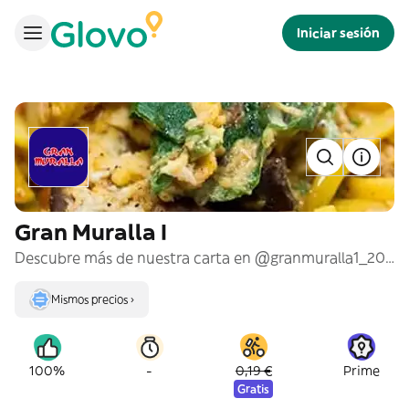
Iniciar sesión
Gran Muralla I
Descubre más de nuestra carta en @granmuralla1_2022
Mismos precios ›
-
100%
0,19 €
Prime
Gratis