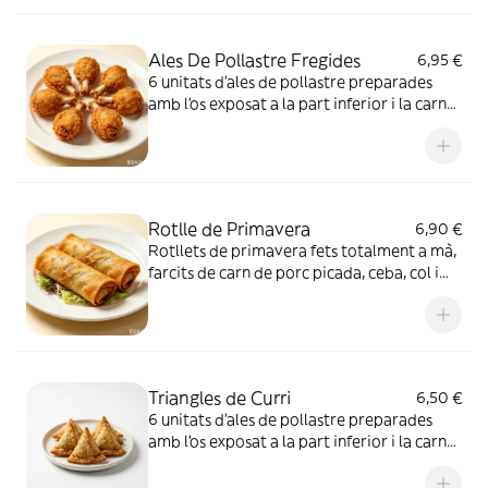
Ales De Pollastre Fregides
6,95 €
6 unitats d’ales de pollastre preparades
amb l’os exposat a la part inferior i la carn
arrebossada en forma de bola a la part
superior. Fregides fins que queden cruixents
i de color daurat
Rotlle de Primavera
6,90 €
Rotllets de primavera fets totalment a mà,
farcits de carn de porc picada, ceba, col i
pastanaga tallada a tires fines. Amb pasta
cruixent i farcit abundant de verdures i carn
Triangles de Curri
6,50 €
6 unitats d’ales de pollastre preparades
amb l’os exposat a la part inferior i la carn
arrebossada en forma de bola a la part
superior. Fregides fins que queden cruixents