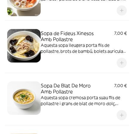
un brou lleuger i aromàtic, tots els
ingredients frescos amb un gust marí suau
Sopa de Fideus Xinesos
7,00 €
Amb Pollastre
Aquesta sopa lleugera porta fils de
pollastre, brots de bambú, bolets auriculars
i fideus de blat de moro. Tots els
ingredients bullits junts, amb un brou clar i
gust suau
Sopa De Blat De Moro
7,00 €
Amb Pollastre
Aquesta sopa cremosa porta suau fils de
pollastre i grans de blat de moro dolç,
bullits en un brou lleuger amb una lleugera
espessida de maizena. Té un sabor dolç
suau, lleugera i molt digestible, perfecta
com a primer plat o sopar lleuger