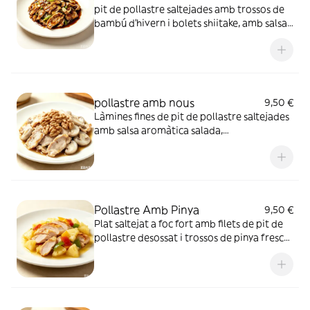
pit de pollastre saltejades amb trossos de
bambú d’hivern i bolets shiitake, amb salsa
lleugerament fosca i aromàtica de wok. Tot
el plat es serveix en un plat blanc amb
contorn completament visible
pollastre amb nous
9,50 €
Làmines fines de pit de pollastre saltejades
amb salsa aromàtica salada,
acompanyades de nous recobertes amb
sucre caramel·litzat. La carn de pollastre és
tendra i sucosa, amb un contrast dolç i salat
molt equilibrat.
Pollastre Amb Pinya
9,50 €
Plat saltejat a foc fort amb filets de pit de
pollastre desossat i trossos de pinya fresca.
Combina la tendresa del pollastre amb el
gust dolç i fresc de la fruita, un plat lleuger i
saborós.