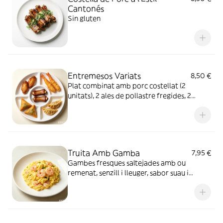
Cantonés
Sin gluten
Entremesos Variats
8,50 €
Plat combinat amb porc costellat (2
unitats), 2 ales de pollastre fregides, 2
gambes tempura, 2 samoses i 2 raviolis
fregits. Tots fregits fins a quedar cruixents,
una selecció variada d’aperitius per
compartir.
Truita Amb Gamba
7,95 €
Gambes fresques saltejades amb ou
remenat, senzill i lleuger, sabor suau i
deliciós.