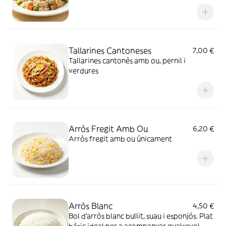
Tallarines Cantoneses
7,00 €
Tallarines cantonès amb ou, pernil i
verdures
Arròs Fregit Amb Ou
6,20 €
Arròs fregit amb ou únicament
Arròs Blanc
4,50 €
Bol d'arròs blanc bullit, suau i esponjós. Plat