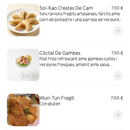
Soi-Kao Crestes De Carn
7,50 €
Seis raviolis fregits artesanals, farcits amb
carn de pollastre i una barreja de verdures
fresques. La base queda daurada i cruixent
per l’efecte del wok, amb un farcit suau i
saborós a l’interior.
Cóctel De Gambes
7,50 €
Plat fred refrescant amb gambes cuites i
verdures fresques, amanit amb salsa
lleugera. Textura suau de les gambes
combinada amb el sabor fresc de les
hortalisses, un entrant lleuger i saludable.
Wun-Tun Fregit
7,00 €
Con gluten