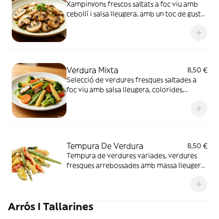
Xampinyons frescos saltats a foc viu amb
cebollí i salsa lleugera, amb un toc de gust
oriental, suaus i aromàtics.
Verdura Mixta
8,50 €
Selecció de verdures fresques saltades a
foc viu amb salsa lleugera, colorides,
cruixents i gustoses.
Tempura De Verdura
8,50 €
Tempura de verdures variades, verdures
fresques arrebossades amb massa lleugera
i fregides fins que queden cruixents
Arrós I Tallarines