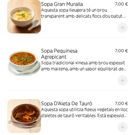
Sopa Gran Muralla
7,00 €
Aquesta sopa lleugera té un brou
transparent amb delicats flocs d'ou batut.
El seu sabor senzill i suau fa que sigui molt
fàcil de digerir, perfecta com a primer plat
o sopar lleuger
Sopa Pequinesa
7,00 €
Agrepicant
Sopa tradicional xinesa amb brou espessit
amb maizena, amb un sabor equilibrat de
picant i àcid. Porta una gran varietat
d'ingredients suaus, un plat reconfortant i
lleuger per qualsevol hora del dia
Sopa D'Aleta De Tauró
7,00 €
Aquesta sopa utilitza fideus vegetals en lloc
d'aletes de tauró veritables. Està espessida
amb maizena, amb un brou ric i aromàtic,
combinat amb fils de pollastre i bolets. Té
una textura suau i un gust tradicional xinès,