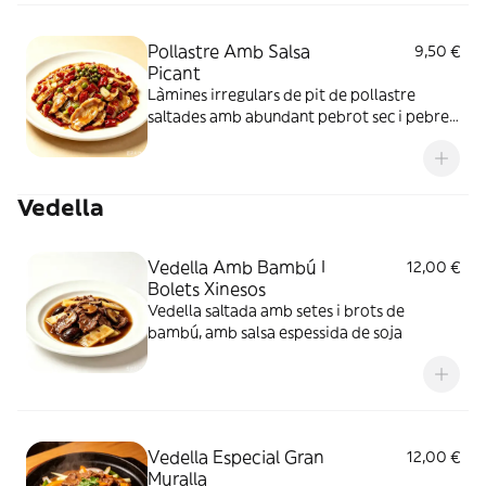
curri, amb un sabor ric i equilibrat.
Pollastre Amb Salsa
9,50 €
Picant
Làmines irregulars de pit de pollastre
saltades amb abundant pebrot sec i pebre
de sichuan, amb un gust sec, aromàtic i molt
picant
Vedella
Vedella Amb Bambú I
12,00 €
Bolets Xinesos
Vedella saltada amb setes i brots de
bambú, amb salsa espessida de soja
Vedella Especial Gran
12,00 €
Muralla