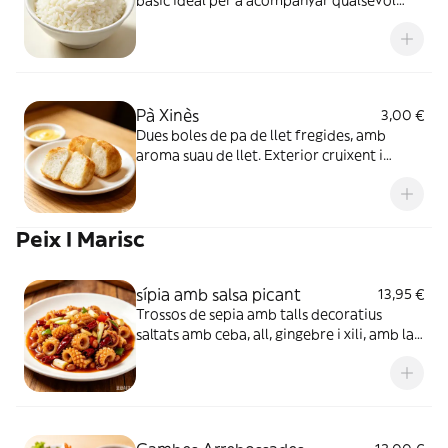
bàsic ideal per a acompanyar qualsevol
plat principal de la nostra carta
Pà Xinès
3,00 €
Dues boles de pa de llet fregides, amb
aroma suau de llet. Exterior cruixent i
interior suau i esponjós. Es pot acompanyar
amb llet condensada per augmentar el gust
dolç de llet.
Peix I Marisc
sípia amb salsa picant
13,95 €
Trossos de sepia amb talls decoratius
saltats amb ceba, all, gingebre i xili, amb la
salsa típica del Kung Pao, sense cacauets.