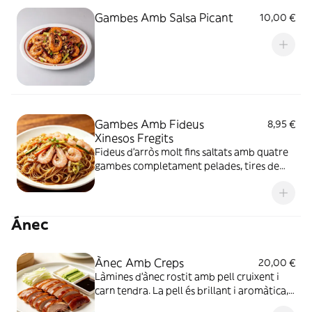
Gambes Amb Salsa Picant
10,00 €
Gambes Amb Fideus
8,95 €
Xinesos Fregits
Fideus d'arròs molt fins saltats amb quatre
gambes completament pelades, tires de
pastanaga, carbassó i col, condimentats
amb salsa de soja
Ánec
Ànec Amb Creps
20,00 €
Làmines d'ànec rostit amb pell cruixent i
carn tendra. La pell és brillant i aromàtica,
un plat tradicional xinès molt famós.