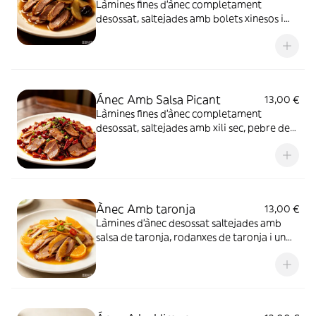
Làmines fines d’ànec completament
desossat, saltejades amb bolets xinesos i
brots de bambú, amb una salsa aromàtica
espessida. El plat té un gust profund i salat,
amb ingredients tendres i molt saborós.
Ánec Amb Salsa Picant
13,00 €
Làmines fines d’ànec completament
desossat, saltejades amb xili sec, pebre de
Sichuan i salsa picant. La carn és tendra per
dins i lleugerament cruixent per fora, amb
un gust picant i aromàtic molt marcat.
Ànec Amb taronja
13,00 €
Làmines d’ànec desossat saltejades amb
salsa de taronja, rodanxes de taronja i un
toc de pell de taronja. Té un gust fresc,
lleugerament dolç i aromàtic.