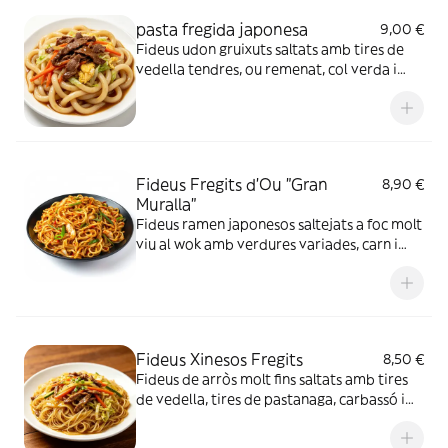
pasta fregida japonesa
9,00 €
Fideus udon gruixuts saltats amb tires de
vedella tendres, ou remenat, col verda i
tires de pastanaga. Estan untats amb una
lleugera salsa de soja aromàtica, tots els
ingredients barrejats de forma homogènia,
amb un aspecte brillant i molt apetitós.
Fideus Fregits d'Ou "Gran
8,90 €
Muralla"
Fideus ramen japonesos saltejats a foc molt
viu al wok amb verdures variades, carn i
salsa especial. No es bullen només amb
aigua calenta, sinó saltats per aconseguir
una textura ferma i un sabor intens, amb un
toc de sal i dolç equilibrat.
Fideus Xinesos Fregits
8,50 €
Fideus de arròs molt fins saltats amb tires
de vedella, tires de pastanaga, carbassó i
col, amanits amb salsa de curri aromàtica.