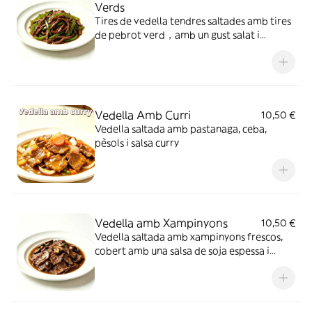
Verds
Tires de vedella tendres saltades amb tires
de pebrot verd，amb un gust salat i
aromàtic típic de la cuina xinesa.
Vedella Amb Curri
10,50 €
Vedella saltada amb pastanaga, ceba,
pèsols i salsa curry
Vedella amb Xampinyons
10,50 €
Vedella saltada amb xampinyons frescos,
cobert amb una salsa de soja espessa i
aromàtica. Les làmines de vedella són
tendres i suaus, combinades amb
xampinyons saltejats amb color torrat, tot
amb abundant salsa