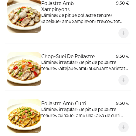
Pollastre Amb
9,50 €
Xampinyons
Làmines de pit de pollastre tendres
saltejades amb xampinyons frescos, tot
banyat amb una salsa salada aromàtica. La
carn és suau i els xampinyons mantenen una
textura agradable i un gust delicat
Chop-Suei De Pollastre
9,50 €
Làmines irregulars de pit de pollastre
tendres saltejades amb abundant varietat
de verdures de talls grans: carbassó, ceba,
pastanaga, pebrot verd i pebrot vermell,
amb salsa lleugera i aromàtica. La carn és
suau i jugosa, amb un gust lleuger i
equilibrat.
Pollastre Amb Curri
9,50 €
Làmines irregulars de pit de pollastre
tendres cuinades amb una salsa de curri
espessa i cremosa, acompanyades de
pèsols verds i rodanxes de pastanaga. La
carn absorbeix perfectament el gust del