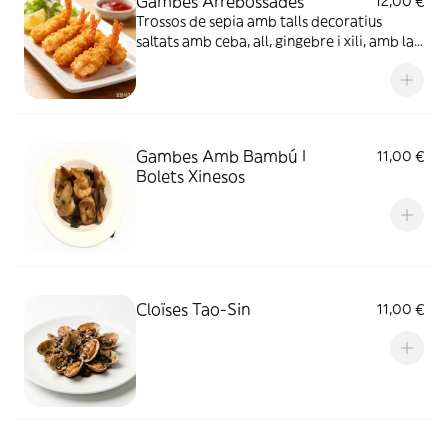
Gambes Arrebossades
12,00 €
Trossos de sepia amb talls decoratius
saltats amb ceba, all, gingebre i xili, amb la
salsa típica del Kung Pao, sense cacauets
Gambes Amb Bambú I
11,00 €
Bolets Xinesos
Cloïses Tao-Sin
11,00 €