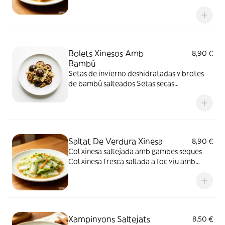
oriental
Bolets Xinesos Amb
8,90 €
Bambú
Setas de invierno deshidratadas y brotes
de bambú salteados Setas secas
rehidratadas salteadas con brotes de
bambú a fuego vivo, aroma profundo y
textura crujiente.
Saltat De Verdura Xinesa
8,90 €
Col xinesa saltejada amb gambes seques
Col xinesa fresca saltada a foc viu amb
gambes seques i salsa lleugera, gust umami
suau i textura cruixent.
Xampinyons Saltejats
8,50 €