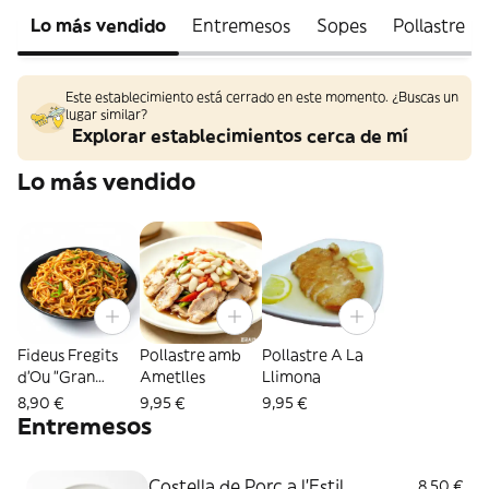
Lo más vendido
Entremesos
Sopes
Pollastre
Este establecimiento está cerrado en este momento. ¿Buscas un
lugar similar?
Explorar establecimientos cerca de mí
Lo más vendido
Fideus Fregits
Pollastre amb
Pollastre A La
d'Ou "Gran
Ametlles
Llimona
Muralla"
8,90 €
9,95 €
9,95 €
Entremesos
Costella de Porc a l'Estil
8,50 €