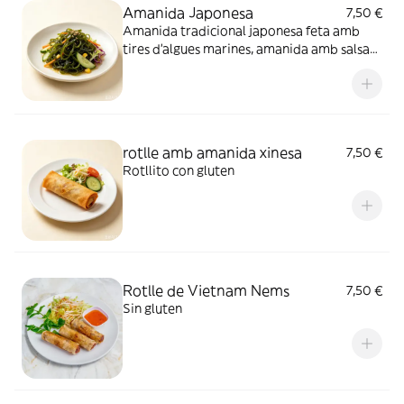
Amanida Japonesa
7,50 €
Amanida tradicional japonesa feta amb
tires d'algues marines, amanida amb salsa
lleugerament dolça i salada, amb sèsam
torrat per decorar. Textura suau i
refrescant, un plat fred ideal com a entrant.
rotlle amb amanida xinesa
7,50 €
Rotllito con gluten
Rotlle de Vietnam Nems
7,50 €
Sin gluten