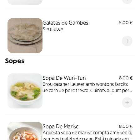
i de color daurat
Galetes de Gambes
5,00 €
Sin gluten
Sopes
Sopa De Wun-Tun
8,00 €
Brou casaner lleuger amb wontons farcits
de carn de porc fresca. Cuinats al punt per
conservar la textura suau i el sabor natural.
Plat lleuger, saludable i molt digestible
Sopa De Marisc
8,00 €
Aquesta sopa de marisc compta amb sepia,
gambes i palets de cranc. Està cuinada amb