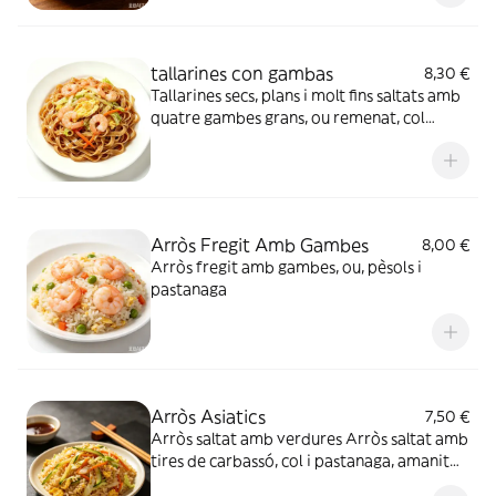
tallarines con gambas
8,30 €
Tallarines secs, plans i molt fins saltats amb
quatre gambes grans, ou remenat, col
verda i tires de pastanaga. Recoberts amb
una lleugera salsa de soja brillant, tots els
ingredients barrejats uniformement, amb
un aroma molt apetitós i un gust suau salat.
Arròs Fregit Amb Gambes
8,00 €
Arròs fregit amb gambes, ou, pèsols i
pastanaga
Arròs Asiatics
7,50 €
Arròs saltat amb verdures Arròs saltat amb
tires de carbassó, col i pastanaga, amanit
amb salsa de soja