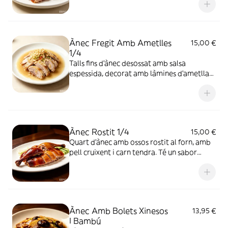
Ànec Fregit Amb Ametlles
15,00 €
1/4
Talls fins d'ànec desossat amb salsa
espessida, decorat amb làmines d'ametlla
per sobre. La carn de l'ànec és tendra, amb
un gust suau combinat amb el toc cruixent
de les ametlles
Ànec Rostit 1/4
15,00 €
Quart d'ànec amb ossos rostit al forn, amb
pell cruixent i carn tendra. Té un sabor
torrat aromàtic, un plat tradicional molt
apreciat
Ànec Amb Bolets Xinesos
13,95 €
I Bambú