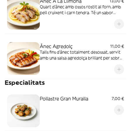
Ánec A La Llimona
13,00 €
Quart d'ànec amb ossos rostit al forn, amb
pell cruixent i carn tendra. Té un sabor
torrat aromàtic, un plat tradicional molt
apreciat.
Ánec Agredolç
11,00 €
Talls fins d'ànec totalment desossat, servit
amb una salsa agredolça brillant per sobre.
La carn és suau i absorbeix perfectament el
sabor dolç i àcid, un plat molt gustós.
Especialitats
Pollastre Gran Muralla
7,00 €