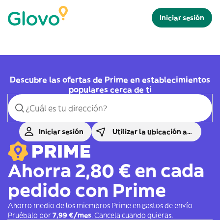
Iniciar sesión
Descubre las ofertas de Prime en establecimientos
populares cerca de ti
Iniciar sesión
Utilizar la ubicación actual
Ahorra 2,80 € en cada
pedido con Prime
Ahorro medio de los miembros Prime en gastos de envío
Pruébalo por
7,99 €/mes
. Cancela cuando quieras.