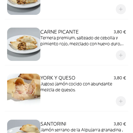
aceitunas verdes y deliciosas especias
seleccionadas de nuestra tierra.
CARNE PICANTE
3,80 €
Ternera premium, salteado de cebolla y
pimiento rojo, mezclado con huevo duro,
aceitunas verdes y deliciosas especias
picantes de nuestra tierra.
YORK Y QUESO
3,80 €
Jugoso jamón cocido con abundante
mezcla de quesos.
SANTORINI
3,80 €
Jamón serrano de la Alpujarra granadina ,