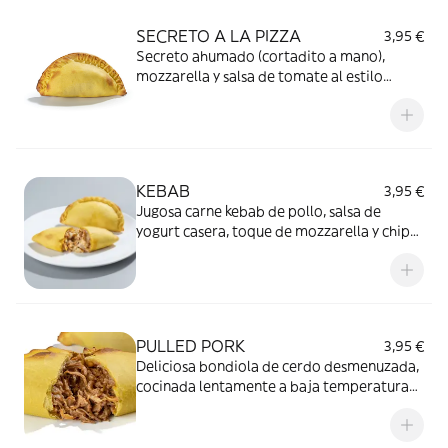
SECRETO A LA PIZZA
3,95 €
Secreto ahumado (cortadito a mano),
mozzarella y salsa de tomate al estilo
Margarita... ¿se puede pedir más?
KEBAB
3,95 €
Jugosa carne kebab de pollo, salsa de
yogurt casera, toque de mozzarella y chips
de cebolla dulce fresca.
PULLED PORK
3,95 €
Deliciosa bondiola de cerdo desmenuzada,
cocinada lentamente a baja temperatura
aderezada con nuestra salsa barbacoa
casera.