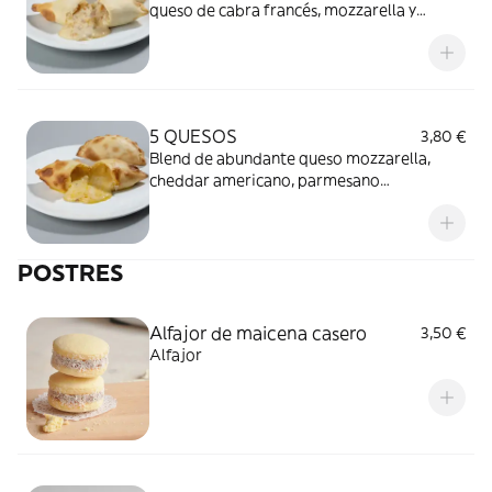
queso de cabra francés, mozzarella y
cebolla caramelizada casera.
5 QUESOS
3,80 €
Blend de abundante queso mozzarella,
cheddar americano, parmesano
seleccionado, edam neerlandés y roquefort
intenso.
POSTRES
Alfajor de maicena casero
3,50 €
Alfajor