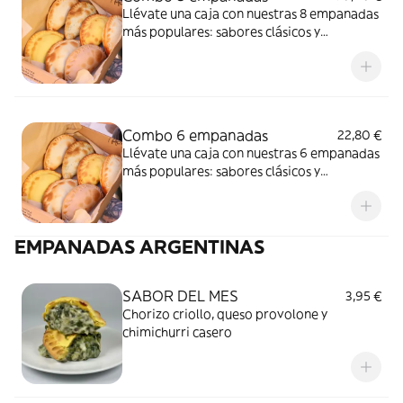
Llévate una caja con nuestras 8 empanadas
más populares: sabores clásicos y
especialidades gourmet en un solo pack,
¡sin pagar de más!
Combo 6 empanadas
22,80 €
Llévate una caja con nuestras 6 empanadas
más populares: sabores clásicos y
especialidades gourmet en un solo pack,
¡sin pagar de más!
EMPANADAS ARGENTINAS
SABOR DEL MES
3,95 €
Chorizo criollo, queso provolone y
chimichurri casero