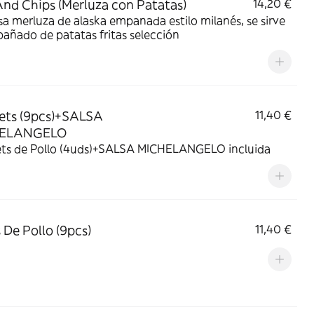
And Chips (Merluza con Patatas)
14,20 €
a merluza de alaska empanada estilo milanés, se sirve
ñado de patatas fritas selección
ets (9pcs)+SALSA
11,40 €
ELANGELO
ts de Pollo (4uds)+SALSA MICHELANGELO incluida
s De Pollo (9pcs)
11,40 €