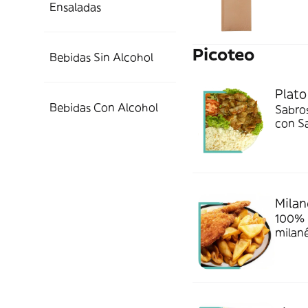
Ensaladas
Picoteo
Bebidas Sin Alcohol
Plato
Bebidas Con Alcohol
Sabros
con Sa
arroz,
Milan
100% 
milané