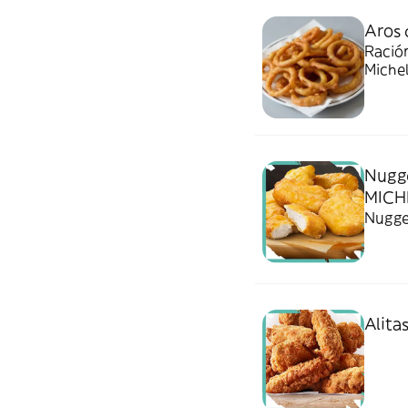
Aros 
Ración
Miche
Nugg
MICH
Nugge
Alita