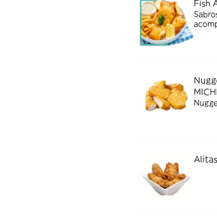
Fish 
Sabros
acompa
Nugg
MICH
Nugge
Alita