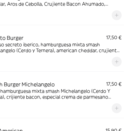
ar, Aros de Cebolla, Crujiente Bacon Ahumado,
s de Cheddar y la famosa Salsa Michelangelo.
to Burger
17,50 €
so secreto iberico, hamburguesa mixta smash
angelo (Cerdo y Ternera), american cheddar, crujientes
y especial salsa de queso Michelangelo
 Burger Michelangelo
17,50 €
 hamburguesa mixta smash Michelangelo (Cerdo Y
a), crijiente bacon, especial crema de parmesano
angelo, Salsa Cheddar,Lechuga fresca.
American
15,90 €