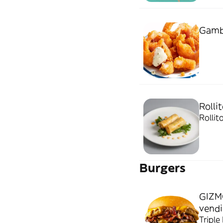
Gamba
Rolli
Rollit
Burgers
GIZM
vendi
Triple