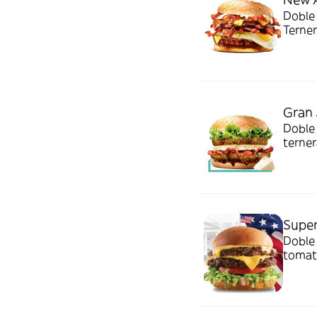
Doble
Terner
lonch
Gran 
Doble
terner
bacón 
Super
Doble
tomate