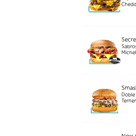
Chedd
Loncha
Secre
Sabro
Michel
bacon 
Smash
Doble
Terner
Michel
New 