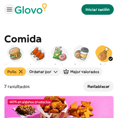
Iniciar sesión
Comida
Hamburguesas
Americana
Snacks
Desayuno
Pollo
Pollo
Ordenar por
Mejor valorados
7 resultados
Restablecer
-60% en algunos productos