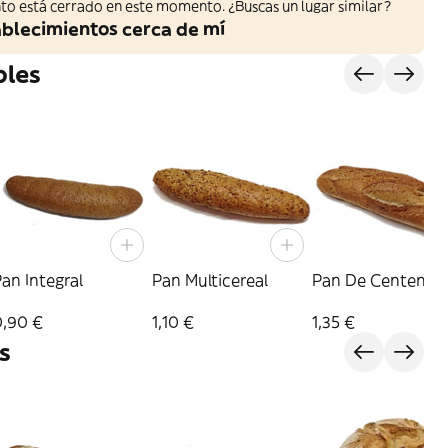
to está cerrado en este momento. ¿Buscas un lugar similar?
ablecimientos cerca de mí
bles
an Integral
Pan Multicereal
Pan De Centeno
0,90 €
1,10 €
1,35 €
s