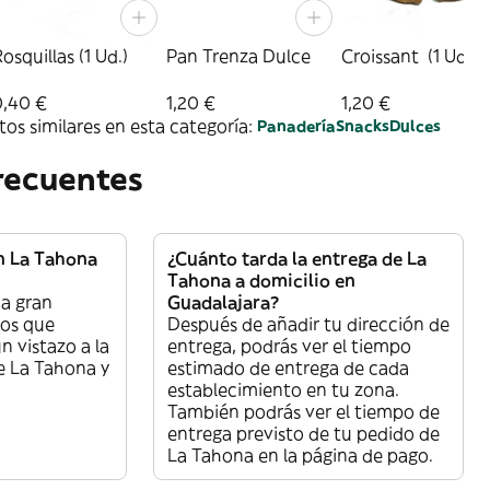
osquillas (1 Ud.)
Pan Trenza Dulce
Croissant (1 Ud.)
0,40 €
1,20 €
1,20 €
os similares en esta categoría:
Panadería
Snacks
Dulces
recuentes
n La Tahona
¿Cuánto tarda la entrega de La
Tahona a domicilio en
a gran
Guadalajara?
tos que
Después de añadir tu dirección de
n vistazo a la
entrega, podrás ver el tiempo
e La Tahona y
estimado de entrega de cada
establecimiento en tu zona.
También podrás ver el tiempo de
entrega previsto de tu pedido de
La Tahona en la página de pago.