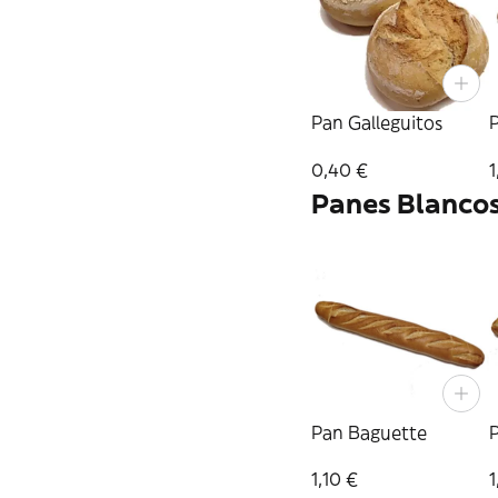
Pan Galleguitos
0,40 €
1
Panes Blanco
Pan Baguette
P
1,10 €
1