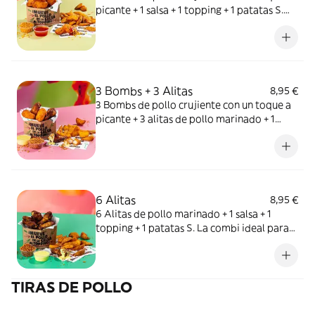
picante + 1 salsa + 1 topping + 1 patatas S.
Warning: toque picante que pica pero no
pica…o sí.
3 Bombs + 3 Alitas
8,95 €
3 Bombs de pollo crujiente con un toque a
picante + 3 alitas de pollo marinado + 1
salsa + 1 topping + 1 patatas S. La combi
perfecta para indecisos.
6 Alitas
8,95 €
6 Alitas de pollo marinado + 1 salsa + 1
topping + 1 patatas S. La combi ideal para
montar el pollo (literal).
TIRAS DE POLLO