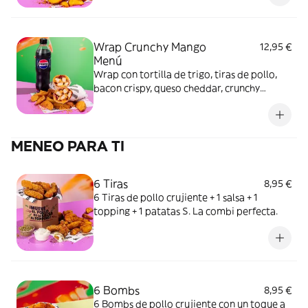
Wrap Crunchy Mango
12,95 €
Menú
Wrap con tortilla de trigo, tiras de pollo,
bacon crispy, queso cheddar, crunchy
mango y salsa burger + Patatas gajo +
Bebida 50 cl.
MENEO PARA TI
6 Tiras
8,95 €
6 Tiras de pollo crujiente + 1 salsa + 1
topping + 1 patatas S. La combi perfecta.
6 Bombs
8,95 €
6 Bombs de pollo crujiente con un toque a