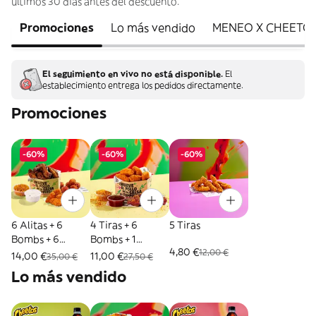
últimos 30 días antes del descuento.
Promociones
Lo más vendido
MENEO X CHEETO
El seguimiento en vivo no está disponible.
El
establecimiento entrega los pedidos directamente.
Promociones
-60%
-60%
-60%
6 Alitas + 6
4 Tiras + 6
5 Tiras
Bombs + 6
Bombs + 1
4,80 €
12,00 €
Mozzarella Bites
Topping + 1 Salsa
14,00 €
11,00 €
35,00 €
27,50 €
+ Salsa +
Lo más vendido
Topping