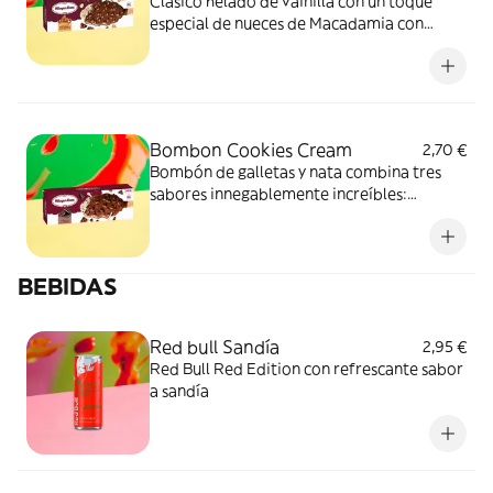
Clásico helado de vainilla con un toque
especial de nueces de Macadamia con
cobertura de chocolate belga.
Bombon Cookies Cream
2,70 €
Bombón de galletas y nata combina tres
sabores innegablemente increíbles:
chocolate, vainilla y galletas.
BEBIDAS
Red bull Sandía
2,95 €
Red Bull Red Edition con refrescante sabor
a sandía