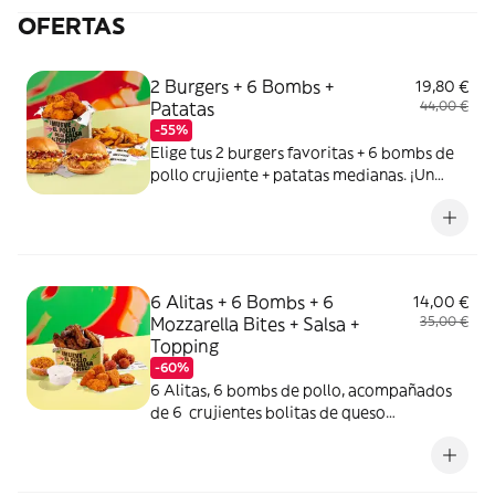
OFERTAS
2 Burgers + 6 Bombs +
19,80 €
Patatas
44,00 €
-55%
Elige tus 2 burgers favoritas + 6 bombs de
pollo crujiente + patatas medianas. ¡Un
combo ganador asegurado!
6 Alitas + 6 Bombs + 6
14,00 €
Mozzarella Bites + Salsa +
35,00 €
Topping
-60%
6 Alitas, 6 bombs de pollo, acompañados
de 6 crujientes bolitas de queso
mozzarella y gouda con tomate y orégano,
una salsa y un topping