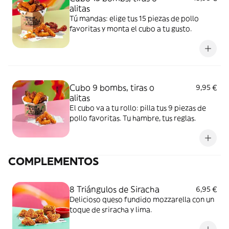
alitas
Tú mandas: elige tus 15 piezas de pollo
favoritas y monta el cubo a tu gusto.
Cubo 9 bombs, tiras o
9,95 €
alitas
El cubo va a tu rollo: pilla tus 9 piezas de
pollo favoritas. Tu hambre, tus reglas.
COMPLEMENTOS
8 Triángulos de Siracha
6,95 €
Delicioso queso fundido mozzarella con un
toque de sriracha y lima.