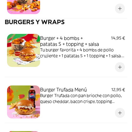
de Cheetos, Cookie y bebida. ¡Manos
naranjas, felicidad asegurada!
BURGERS Y WRAPS
Burger + 4 bombs +
14,95 €
patatas S + topping + salsa
Tu burger favorita + 4 bombs de pollo
crujiente + 1 patatas S + 1 topping + 1 salsa.
El Meneo que te faltaba.
Burger Trufada Menú
12,95 €
Burger Trufada con pan brioche con pollo,
queso cheddar, bacon crispy, topping
cebolla crispy y mayonesa trufada. Incluye 1
bebida de 500ml + 1 patatas S.