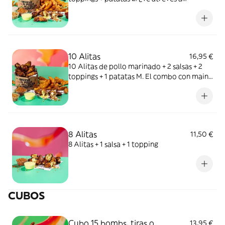
compartir esta combi con tu crush?
10 Alitas
16,95 €
10 Alitas de pollo marinado + 2 salsas + 2
toppings + 1 patatas M. El combo con main
character energy.
8 Alitas
11,50 €
8 Alitas + 1 salsa + 1 topping
CUBOS
Cubo 15 bombs, tiras o
13,95 €