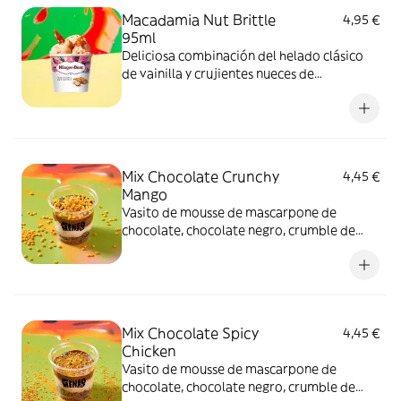
Macadamia Nut Brittle
4,95 €
95ml
Deliciosa combinación del helado clásico
de vainilla y crujientes nueces de
Macadamia caramelizadas.
Mix Chocolate Crunchy
4,45 €
Mango
Vasito de mousse de mascarpone de
chocolate, chocolate negro, crumble de
cacao y topping Crunchy Mango.
Mix Chocolate Spicy
4,45 €
Chicken
Vasito de mousse de mascarpone de
chocolate, chocolate negro, crumble de