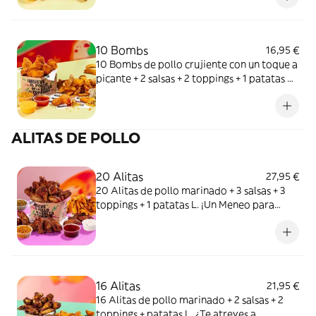
10 Bombs
16,95 €
10 Bombs de pollo crujiente con un toque a
picante + 2 salsas + 2 toppings + 1 patatas M.
Más spicy que tu situationship.
ALITAS DE POLLO
20 Alitas
27,95 €
20 Alitas de pollo marinado + 3 salsas + 3
toppings + 1 patatas L. ¡Un Meneo para
todos!
16 Alitas
21,95 €
16 Alitas de pollo marinado + 2 salsas + 2
toppings + patatas L. ¿Te atreves a