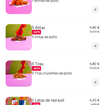
7 Bombs de pollo
5 Alitas
4,80 €
12,00 €
-60%
5 Alitas de pollo
5 Tiras
4,80 €
12,00 €
-60%
5 Tiras crujientes de pollo
2 Latas de red bull
4,20 €
4,80 €
-12%