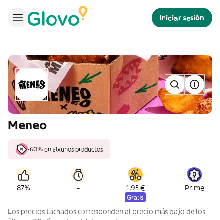
Iniciar sesión
Meneo
-60% en algunos productos
-
87%
1,95 €
Prime
Gratis
Los precios tachados corresponden al precio más bajo de los