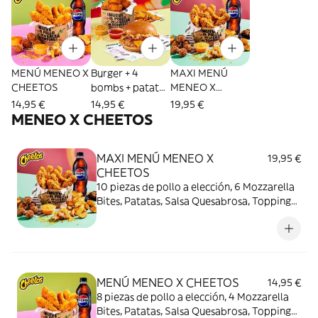
MENÚ MENEO X
Burger + 4
MAXI MENÚ
CHEETOS
bombs + patatas
MENEO X
S + topping +
CHEETOS
14,95 €
14,95 €
19,95 €
salsa
MENEO X CHEETOS
MAXI MENÚ MENEO X
19,95 €
CHEETOS
10 piezas de pollo a elección, 6 Mozzarella
Bites, Patatas, Salsa Quesabrosa, Topping
de Cheetos, Cookie y bebida. ¡Manos
naranjas, felicidad asegurada!
MENÚ MENEO X CHEETOS
14,95 €
8 piezas de pollo a elección, 4 Mozzarella
Bites, Patatas, Salsa Quesabrosa, Topping