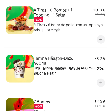
4 Tiras + 6 Bombs + 1
11,00 €
Topping + 1 Salsa
27,50 €
-60%
4 Tiras y 6 boms de pollo, con un topping y
salsa para elegir
Tarrina Häagen-Dazs
7,00 €
460ml
Una Tarrina Häagen-Dazs de 460 mililitros,
sabor a elegir.
7 Bombs
5,40 €
13,50 €
-60%