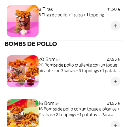
8 Tiras
11,50 €
8 Tiras de pollo + 1 salsa + 1 topping
BOMBS DE POLLO
20 Bombs
27,95 €
20 Bombs de pollo crujiente con un toque
picante con 3 salsas + 3 toppings + 1 patatas
L. ¿Un Meneo & chill?
16 Bombs
21,95 €
16 Bombs de pollo con un toque a picante +
2 salsas + 2 toppings + 1 patatas L. Para
ponerle lo spicy a esa primera date.