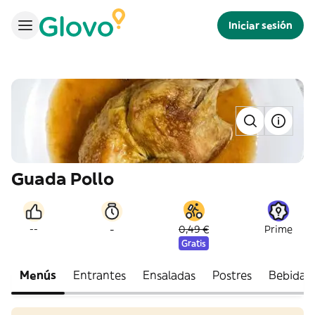
Iniciar sesión
Guada Pollo
-
--
0,49 €
Prime
Gratis
Menús
Entrantes
Ensaladas
Postres
Bebidas