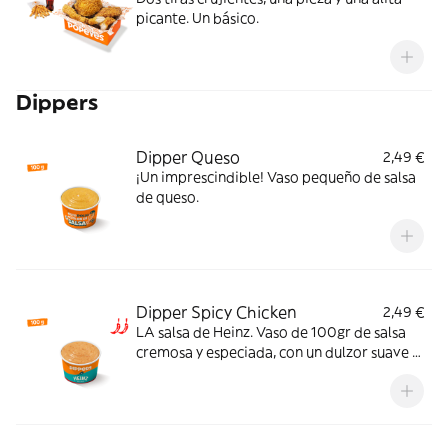
picante. Un básico.
Dippers
Dipper Queso
2,49 €
¡Un imprescindible! Vaso pequeño de salsa
de queso.
Dipper Spicy Chicken
2,49 €
LA salsa de Heinz. Vaso de 100gr de salsa
cremosa y especiada, con un dulzor suave y
un picante equilibrado que potencia el
sabor y la hace irresistible. El match ideal
para tu pollo crujiente.