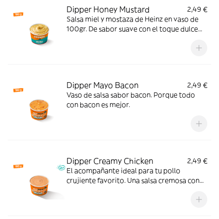
Dipper Honey Mustard
2,49 €
Salsa miel y mostaza de Heinz en vaso de
100gr. De sabor suave con el toque dulce
perfecto.
Dipper Mayo Bacon
2,49 €
Vaso de salsa sabor bacon. Porque todo
con bacon es mejor.
Dipper Creamy Chicken
2,49 €
El acompañante ideal para tu pollo
crujiente favorito. Una salsa cremosa con
ajo, pimienta y un ligero toque ácido que le
da un extra de sabor a cada bocado.
Pruébala y verás.