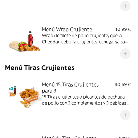
acompañado de complemento y bebida.
Sabor completo de principio a fin.
Menú Wrap Crujiente
10,99 €
Wrap de filete de pollo crujiente, queso
Cheddar, cebolla crujiente, lechuga, salsa
BBQ y mayonesa. Con complemento y
bebida.
Menú Tiras Crujientes
Menú 15 Tiras Crujientes
30,69 €
para 3
15 Tiras crujientes o picantes de pechuga
de pollo con 3 complementos y 3 bebidas a
elegir. Textura crujiente y bocado jugoso;
perfecto para compartir entre 3.