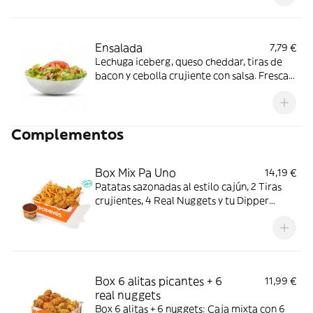
ligero con crunch.
Ensalada
7,79 €
Lechuga iceberg, queso cheddar, tiras de
bacon y cebolla crujiente con salsa. Fresca y
crujiente con cremosidad justa; ideal para
una comida ligera.
Complementos
Box Mix Pa Uno
14,19 €
Patatas sazonadas al estilo cajún, 2 Tiras
crujientes, 4 Real Nuggets y tu Dipper
favorito. Todo en una sola Box para que no
tengas que elegir.
Box 6 alitas picantes + 6
11,99 €
real nuggets
Box 6 alitas + 6 nuggets: Caja mixta con 6