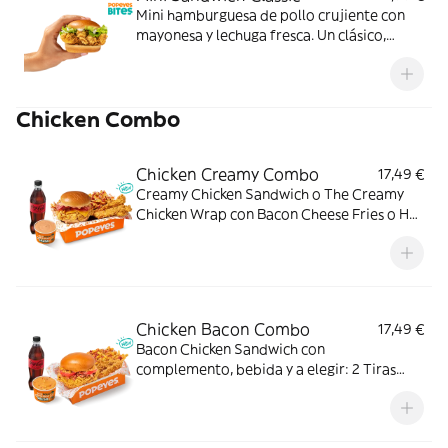
Mini hamburguesa de pollo crujiente con
mayonesa y lechuga fresca. Un clásico,
perfecto para cualquier momento.
Chicken Combo
Chicken Creamy Combo
17,49 €
Creamy Chicken Sandwich o The Creamy
Chicken Wrap con Bacon Cheese Fries o Hot
Fries, Dipper Creamy Chicken, bebida
mediana y tu acompañamiento de pollo
favorito. El combo que lo tiene todo.
Chicken Bacon Combo
17,49 €
Bacon Chicken Sandwich con
complemento, bebida y a elegir: 2 Tiras
crujientes, 2 Alitas picantes o 3 Real
Nuggets. Ideal para los que creen que todo
mejora con bacon.