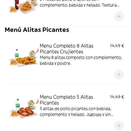
complemento, bebida y helado. Textura
crujiente y centro jugoso; ideal para un
antojo con final dulce.
Menú Alitas Picantes
Menu Completo 8 Alitas
14,49 €
Picantes Crujientes
Menu 8 alitas completo con complemento,
bebida y postre.
Menu Completo 5 Alitas
14,49 €
Picantes
5 alitas de pollo picantes con bebida,
complemento y helado. Jugosas y sin
rebozado, perfectas para picar o
compartir.