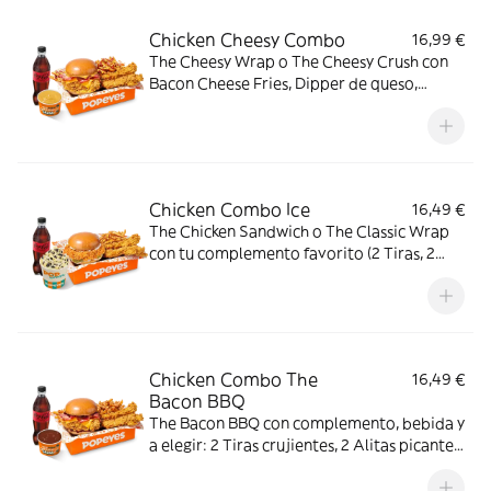
Chicken Cheesy Combo
16,99 €
The Cheesy Wrap o The Cheesy Crush con
Bacon Cheese Fries, Dipper de queso,
bebida mediana y a elegir: 2 Tiras
crujientes, 2 Alitas picantes, 2 Alitas
picantes crujientes o 3 Real Nuggets.
Chicken Combo Ice
16,49 €
The Chicken Sandwich o The Classic Wrap
con tu complemento favorito (2 Tiras, 2
Alitas picantes o 3 Real Nuggets), Patatas
cajún, bebida y Pop Cream de Oreo o Kit
Kat. El combo creado para los indecisos
profesionales.
Chicken Combo The
16,49 €
Bacon BBQ
The Bacon BBQ con complemento, bebida y
a elegir: 2 Tiras crujientes, 2 Alitas picantes
o 3 Real Nuggets.