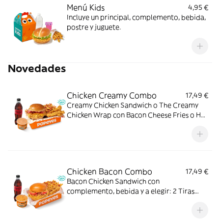
Menú Kids
4,95 €
Incluye un principal, complemento, bebida,
postre y juguete.
Novedades
Chicken Creamy Combo
17,49 €
Creamy Chicken Sandwich o The Creamy
Chicken Wrap con Bacon Cheese Fries o Hot
Fries, Dipper Creamy Chicken, bebida
mediana y tu acompañamiento de pollo
favorito. El combo que lo tiene todo.
Chicken Bacon Combo
17,49 €
Bacon Chicken Sandwich con
complemento, bebida y a elegir: 2 Tiras
crujientes, 2 Alitas picantes o 3 Real
Nuggets. Ideal para los que creen que todo