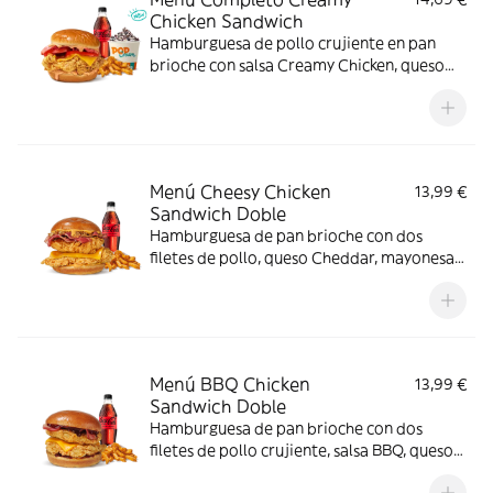
Chicken Sandwich
Hamburguesa de pollo crujiente en pan
brioche con salsa Creamy Chicken, queso
Cheddar, bacon y tomate, acompañada de
complemento, bebida y helado. El menú
que siempre apetece.
Menú Cheesy Chicken
13,99 €
Sandwich Doble
Hamburguesa de pan brioche con dos
filetes de pollo, queso Cheddar, mayonesa,
lechuga y tomate. Con complemento y
bebida.
Menú BBQ Chicken
13,99 €
Sandwich Doble
Hamburguesa de pan brioche con dos
filetes de pollo crujiente, salsa BBQ, queso
Cheddar y bacon. Con complemento y