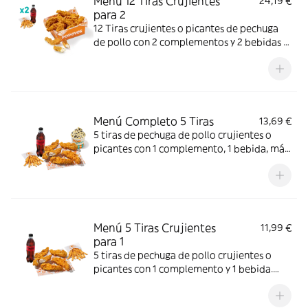
Menú 12 Tiras Crujientes
24,19 €
para 2
12 Tiras crujientes o picantes de pechuga
de pollo con 2 complementos y 2 bebidas a
elegir. Mucho crunch y jugosidad; ideal para
compartir entre dos.
Menú Completo 5 Tiras
13,69 €
5 tiras de pechuga de pollo crujientes o
picantes con 1 complemento, 1 bebida, más
helado. Mucho crunch y centro jugoso; ideal
para un capricho completo.
Menú 5 Tiras Crujientes
11,99 €
para 1
5 tiras de pechuga de pollo crujientes o
picantes con 1 complemento y 1 bebida.
Crujiente por fuera y jugoso por dentro;
perfecto para una comida individual.