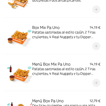
dos piezas y dos alitas picantes.
Box Mix Pa Uno
14,19 €
Patatas sazonadas al estilo cajún, 2 Tiras
crujientes, 4 Real Nuggets y tu Dipper
favorito. Todo en una sola Box para que no
tengas que elegir.
Menú Box Mix Pa Uno
14,19 €
Patatas sazonadas al estilo cajún, 2 Tiras
crujientes, 4 Real Nuggets y tu Dipper
favorito, con complemento y bebida. Todo
en una sola Box para que no tengas que
elegir.
Menú Box Pa Uno
12,79 €
Dos tiras crujientes, una pieza y una alita