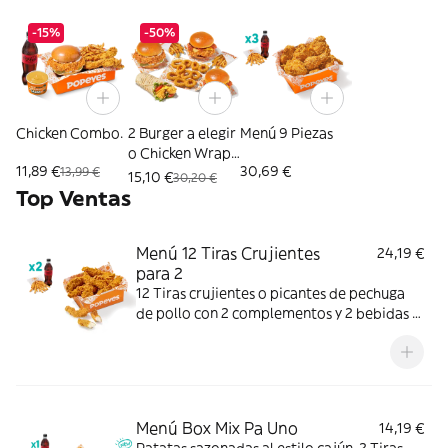
-15%
-50%
Chicken Combo.
2 Burger a elegir
Menú 9 Piezas
o Chicken Wrap
11,89 €
30,69 €
13,99 €
+ 2 Patatas + 10
15,10 €
30,20 €
Aros
Top Ventas
Menú 12 Tiras Crujientes
24,19 €
para 2
12 Tiras crujientes o picantes de pechuga
de pollo con 2 complementos y 2 bebidas a
elegir. Mucho crunch y jugosidad; ideal para
compartir entre dos.
Menú Box Mix Pa Uno
14,19 €