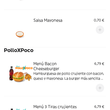
Salsa Mayonesa
0,70 €
PolloXPoco
Menú Bacon
6,79 €
Cheeseburger
Hamburguesa de pollo crujiente con bacon,
queso y mayonesa. La burger más sencilla y
sabrosa; con complemento y bebida.
Menú 3 Tiras crujientes
6,79 €