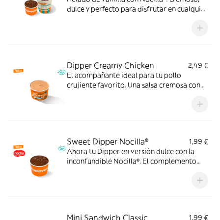
dulce y perfecto para disfrutar en cualquier
momento.
Dipper Creamy Chicken
2,49 €
El acompañante ideal para tu pollo
crujiente favorito. Una salsa cremosa con
ajo, pimienta y un ligero toque ácido que le
da un extra de sabor a cada bocado.
Pruébala y verás.
Sweet Dipper Nocilla®
1,99 €
Ahora tu Dipper en versión dulce con la
inconfundible Nocilla®. El complemento
perfecto para disfrutar con tus postres
favoritos.
Mini Sandwich Classic
1,99 €