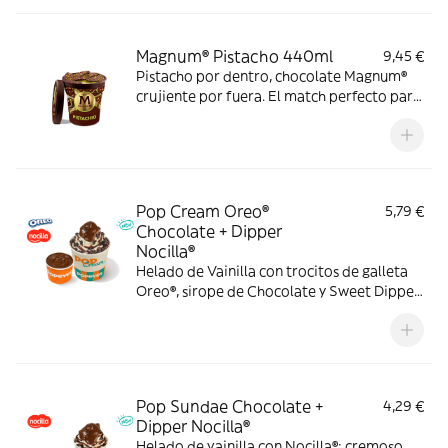
mejora con bacon.
Magnum® Pistacho 440ml
9,45 €
Pistacho por dentro, chocolate Magnum®
crujiente por fuera. El match perfecto para
los amantes del pistacho. Solo a domicilio.
Pop Cream Oreo®
5,79 €
Chocolate + Dipper
Nocilla®
Helado de Vainilla con trocitos de galleta
Oreo®, sirope de Chocolate y Sweet Dipper
de Nocilla® para llevar cada cucharada al
siguiente nivel.
Pop Sundae Chocolate +
4,29 €
Dipper Nocilla®
Helado de vainilla con Nocilla®: cremoso,