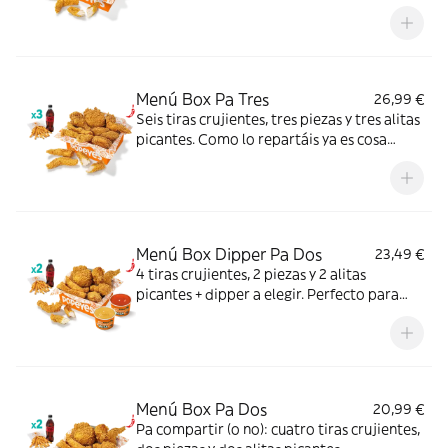
disfrutar.
Menú Box Pa Tres
26,99 €
Seis tiras crujientes, tres piezas y tres alitas
picantes. Como lo repartáis ya es cosa
vuestra.
Menú Box Dipper Pa Dos
23,49 €
4 tiras crujientes, 2 piezas y 2 alitas
picantes + dipper a elegir. Perfecto para
compartir (o no...).
Menú Box Pa Dos
20,99 €
Pa compartir (o no): cuatro tiras crujientes,