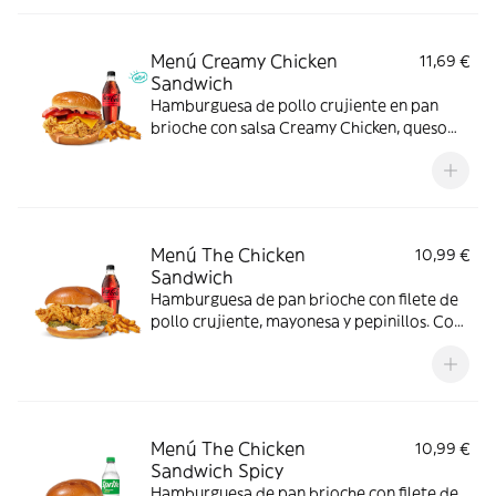
Menú Creamy Chicken
11,69 €
Sandwich
Hamburguesa de pollo crujiente en pan
brioche con salsa Creamy Chicken, queso
Cheddar, bacon y tomate, acompañada de
complemento y bebida. El menú que
siempre apetece.
Menú The Chicken
10,99 €
Sandwich
Hamburguesa de pan brioche con filete de
pollo crujiente, mayonesa y pepinillos. Con
complemento y bebida.
Menú The Chicken
10,99 €
Sandwich Spicy
Hamburguesa de pan brioche con filete de