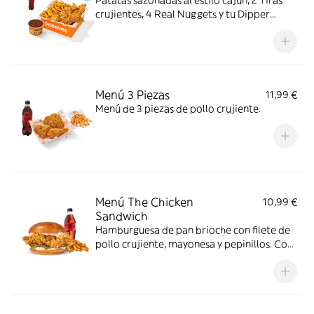
Patatas sazonadas al estilo cajún, 2 Tiras
crujientes, 4 Real Nuggets y tu Dipper
favorito, con complemento y bebida. Todo
en una sola Box para que no tengas que
elegir.
Menú 3 Piezas
11,99 €
Menú de 3 piezas de pollo crujiente.
Menú The Chicken
10,99 €
Sandwich
Hamburguesa de pan brioche con filete de
pollo crujiente, mayonesa y pepinillos. Con
complemento y bebida.