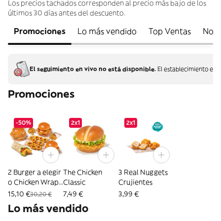
Los precios tachados corresponden al precio más bajo de los
últimos 30 días antes del descuento.
Promociones
Lo más vendido
Top Ventas
Nov
El seguimiento en vivo no está disponible.
El establecimiento ent
Promociones
-50%
2x1
2x1
2 Burger a elegir
The Chicken
3 Real Nuggets
o Chicken Wrap
Classic
Crujientes
+ 2 Patatas + 10
15,10 €
7,49 €
3,99 €
30,20 €
Aros
Lo más vendido