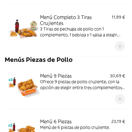
Menú Completo 3 Tiras
11,99 €
Crujientes
3 Tiras de pechuga de pollo con 1
complemento, 1 bebida y 1 salsa a elegir,
más helado. Crujientes y jugosas; perfecto
para un final dulce.
Menús Piezas de Pollo
Menú 9 Piezas
30,69 €
Ofrece 9 piezas de pollo crujiente, con la
opción de elegir entre tres complementos
(patatas o aros de cebolla) y tres bebidas.
Menú 6 Piezas
23,19 €
Menú de 6 piezas de pollo crujiente.