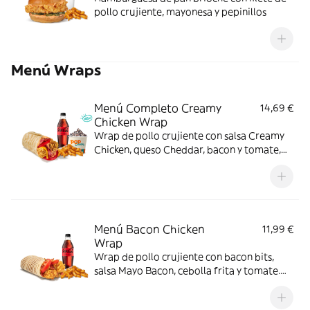
pollo crujiente, mayonesa y pepinillos
Menú Wraps
Menú Completo Creamy
14,69 €
Chicken Wrap
Wrap de pollo crujiente con salsa Creamy
Chicken, queso Cheddar, bacon y tomate,
acompañado de complemento, bebida y
helado. Sabor completo de principio a fin.
Menú Bacon Chicken
11,99 €
Wrap
Wrap de pollo crujiente con bacon bits,
salsa Mayo Bacon, cebolla frita y tomate.
Con complemento y bebida para una
comida de 10.