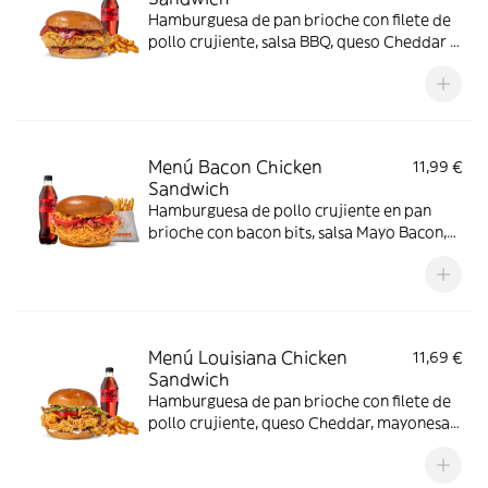
Hamburguesa de pan brioche con filete de
pollo crujiente, salsa BBQ, queso Cheddar y
bacon
Menú Bacon Chicken
11,99 €
Sandwich
Hamburguesa de pollo crujiente en pan
brioche con bacon bits, salsa Mayo Bacon,
cebolla frita y tomate. Hecha con cariño
para los amantes del bacon.
Menú Louisiana Chicken
11,69 €
Sandwich
Hamburguesa de pan brioche con filete de
pollo crujiente, queso Cheddar, mayonesa,
cebolla frita, salsa BBQ, lechuga y tomate.
Con complemento y bebida.