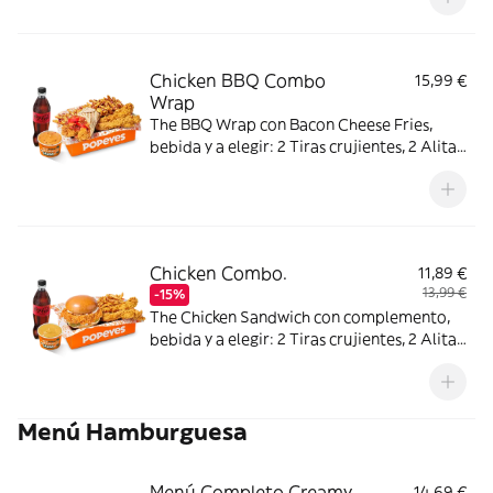
Chicken BBQ Combo
15,99 €
Wrap
The BBQ Wrap con Bacon Cheese Fries,
bebida y a elegir: 2 Tiras crujientes, 2 Alitas
picantes, 2 Alitas picantes crujientes o 3
Real Nuggets.
Chicken Combo.
11,89 €
13,99 €
-15%
The Chicken Sandwich con complemento,
bebida y a elegir: 2 Tiras crujientes, 2 Alitas
picantes o 3 Real Nuggets.
Menú Hamburguesa
Menú Completo Creamy
14,69 €