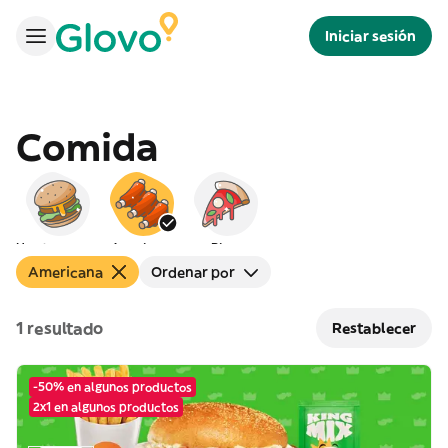
Iniciar sesión
Comida
Hamburguesas
Americana
Pizza
Americana
Ordenar por
1 resultado
Restablecer
-50% en algunos productos
2x1 en algunos productos