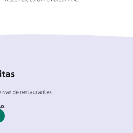
itas
sivas de restaurantes
as.