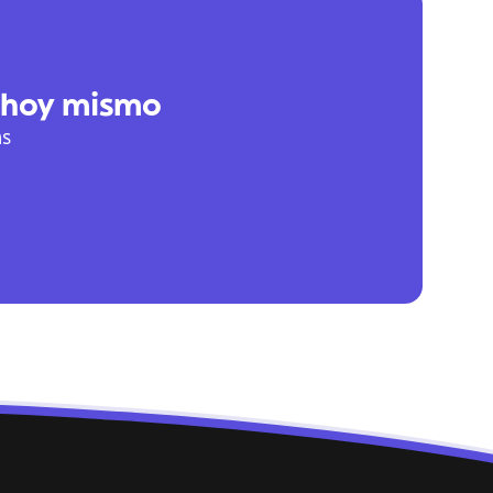
 hoy mismo
as