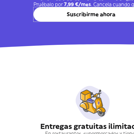
Pruébalo por
7,99 €/mes
. Cancela cuando q
Suscribirme ahora
Entregas gratuitas ilimita
En restaurantes, supermercados y tien