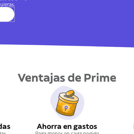
uieras.
Ventajas de Prime
das
Ahorra en gastos
das
Paga menos en cada pedido