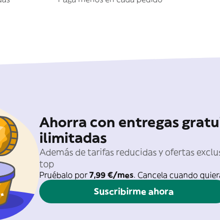
Ahorra con entregas gratu
ilimitadas
Además de tarifas reducidas y ofertas exclu
top
Pruébalo por
7,99 €/mes
. Cancela cuando quier
Suscribirme ahora