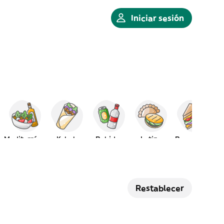
Iniciar sesión
Mediterránea
Kebab
Bebidas
Latina
Bocadillos
Restablecer