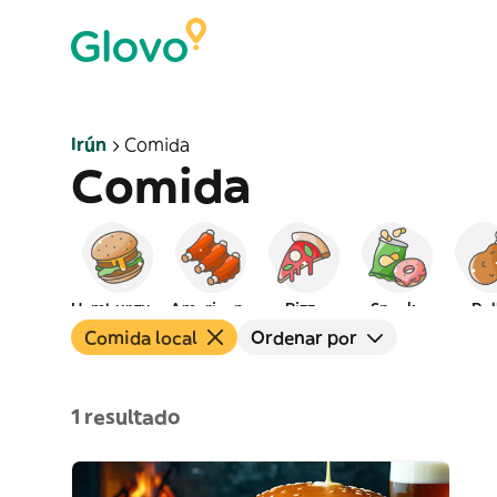
Irún
Comida
Comida
Hamburguesas
Americana
Pizza
Snacks
Pol
Comida local
Ordenar por
1 resultado