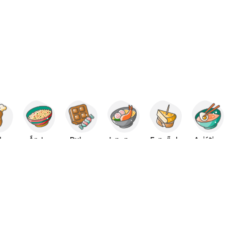
lo
Árabe
Dulces
Japonesa
Española
Asiática