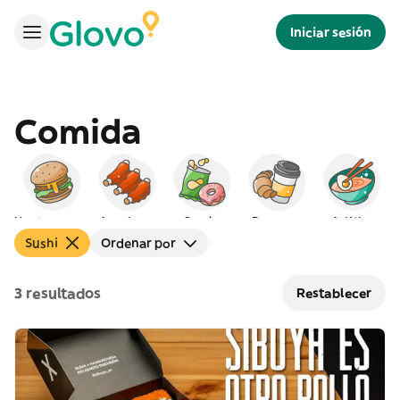
Iniciar sesión
Comida
Hamburguesas
Americana
Snacks
Desayuno
Asiática
Sushi
Ordenar por
3 resultados
Restablecer