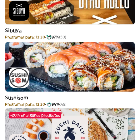
Sibuya
Programar para: 13:30
97%
(50)
Sushisom
Programar para: 13:30
94%
(49)
-20% en algunos productos