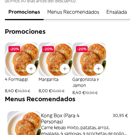
últimos 30 días antes del descuento.
Promociones
Menus Recomendados
Ensalada
Promociones
-20%
-20%
-20%
4 Formaggi
Margarita
Gargonzola y
Jamon
8,40 €
8,00 €
10,50 €
10,00 €
8,40 €
10,50 €
Menus Recomendados
Kong Box (Para 4
30,95 €
Personas)
Carne kebab mixto, patatas, arroz,
ensalada, 4 samosas, 4 brochetas de pollo