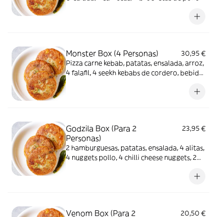
(chicken tikka), 4 tiras de pollo, bebida 2
litros.
Monster Box (4 Personas)
30,95 €
Pizza carne kebab, patatas, ensalada, arroz,
4 falafil, 4 seekh kebabs de cordero, bebida
2 litros.
Godzila Box (Para 2
23,95 €
Personas)
2 hamburguesas, patatas, ensalada, 4 alitas,
4 nuggets pollo, 4 chilli cheese nuggets, 2
latas 33cl.
Venom Box (Para 2
20,50 €