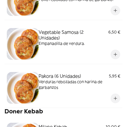
Vegetable Samosa (2
6,50 €
Unidades)
Empanadilla de verdura.
Pakora (6 Unidades)
5,95 €
Verduras rebozadas con harina de
garbanzos
Doner Kebab
Milano Kebab
10,00 €