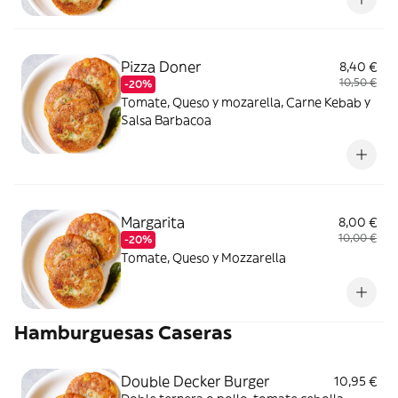
Pizza Doner
8,40 €
10,50 €
-20%
Tomate, Queso y mozarella, Carne Kebab y
Salsa Barbacoa
Margarita
8,00 €
10,00 €
-20%
Tomate, Queso y Mozzarella
Hamburguesas Caseras
Double Decker Burger
10,95 €