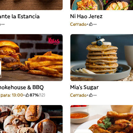
nte la Estancia
Ni Hao Jerez
--
Cerrado
--
mokehouse & BBQ
Mia's Sugar
para: 13:00
87%
(12)
Cerrado
--