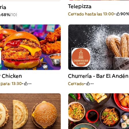
Telepizza
ria
Cerrado hasta las 13:00
90
68%
(10)
 Chicken
Churrería - Bar El Andén
para: 13:30
--
Cerrado
--