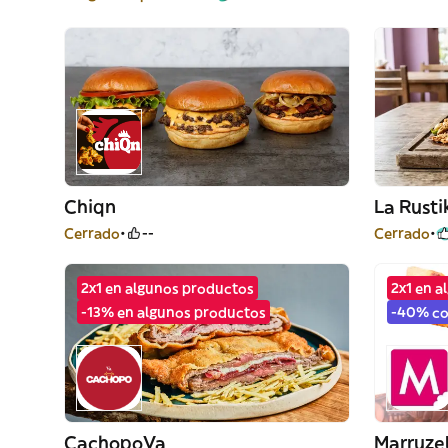
Chiqn
La Rusti
Cerrado
--
Cerrado
2x1 en algunos productos
2x1 en 
-13% en algunos productos
-40% co
CachopoVa
Marruzel