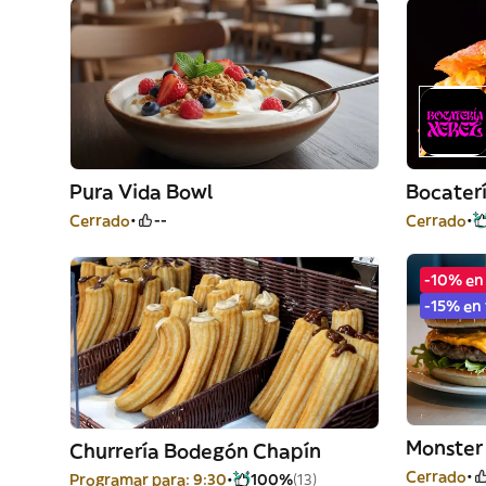
Pura Vida Bowl
Bocater
Cerrado
--
Cerrado
-10% en
-15% en
Monster
Churrería Bodegón Chapín
Cerrado
Programar para: 9:30
100%
(13)