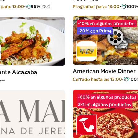
para: 13:00
96%
(282)
Programar para: 13:00
100
-10% en algunos productos
-20% con Prime
American Movie Dinner
ante Alcazaba
Cerrado hasta las 13:00
100
--
-60% en algunos productos
2x1 en algunos productos