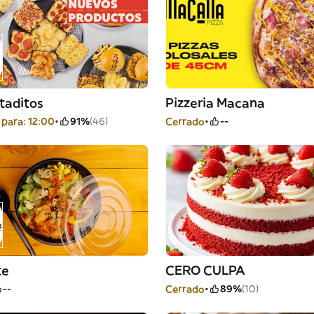
taditos
Pizzeria Macana
para: 12:00
91%
(46)
Cerrado
--
te
CERO CULPA
--
Cerrado
89%
(10)