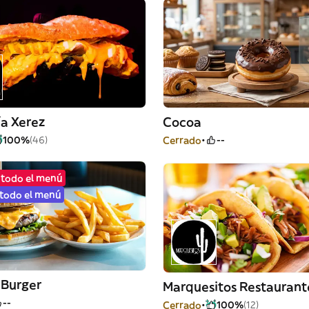
ía Xerez
Cocoa
100%
(46)
Cerrado
--
 todo el menú
 todo el menú
 Burger
Marquesitos Restaurant
--
Cerrado
100%
(12)