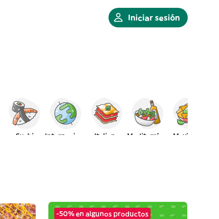
Iniciar sesión
Sushi
Internacional
Italiana
Mediterránea
Mexicana
-50% en algunos productos