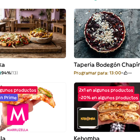
ka
Taperia Bodegón Chapí
94%
(13)
Programar para: 13:00
--
algunos productos
2x1 en algunos productos
n Prime
-20% en algunos productos
la
Kebomba