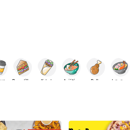
yuno
Bocadillos
Kebab
Asiática
Pollo
Japonesa