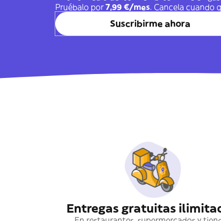
Pruébalo por
7,99 €/mes
. Cancela cuando q
Suscribirme ahora
Entregas gratuitas ilimita
En restaurantes, supermercados y tien