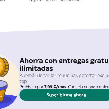
Ahorra con entregas gratu
ilimitadas
Además de tarifas reducidas y ofertas exclu
top
Pruébalo por
7,99 €/mes
. Cancela cuando quier
Suscribirme ahora