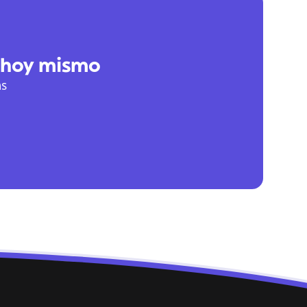
 hoy mismo
as