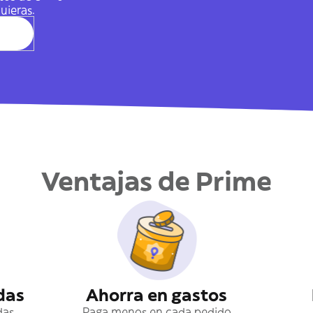
uieras.
Ventajas de Prime
das
Ahorra en gastos
das
Paga menos en cada pedido