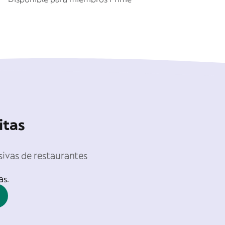
itas
sivas de restaurantes
as.