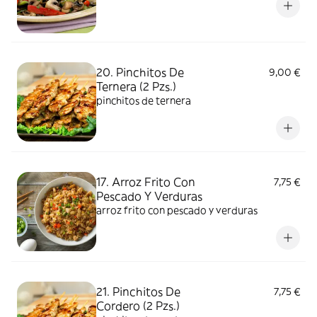
20. Pinchitos De
9,00 €
Ternera (2 Pzs.)
pinchitos de ternera
17. Arroz Frito Con
7,75 €
Pescado Y Verduras
arroz frito con pescado y verduras
21. Pinchitos De
7,75 €
Cordero (2 Pzs.)