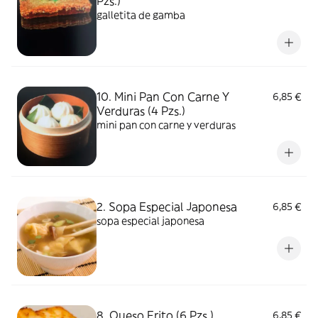
Pzs.)
galletita de gamba
10. Mini Pan Con Carne Y
6,85 €
Verduras (4 Pzs.)
mini pan con carne y verduras
2. Sopa Especial Japonesa
6,85 €
sopa especial japonesa
8. Queso Frito (6 Pzs.)
6,85 €