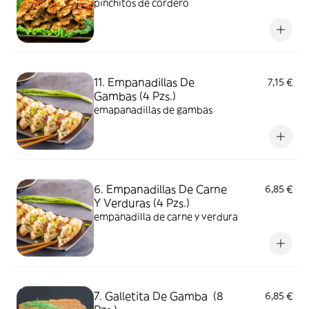
pinchitos de cordero
11. Empanadillas De
7,15 €
Gambas (4 Pzs.)
emapanadillas de gambas
6. Empanadillas De Carne
6,85 €
Y Verduras (4 Pzs.)
empanadilla de carne y verdura
7. Galletita De Gamba (8
6,85 €