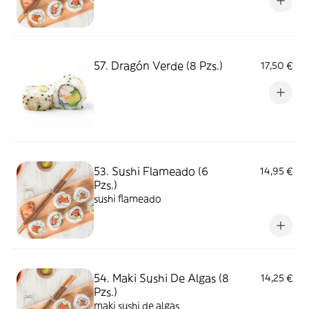
57. Dragón Verde (8 Pzs.)
17,50 €
53. Sushi Flameado (6
14,95 €
Pzs.)
sushi flameado
54. Maki Sushi De Algas (8
14,25 €
Pzs.)
maki sushi de algas