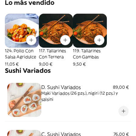
Lo más vendido
124. Pollo Con
117. Tallarines
119. Tallarines
Salsa Agridulce
Con Ternera
Con Gambas
11,05 €
9,00 €
9,50 €
Sushi Variados
D. Sushi Variados
89,00 €
Maki Variados (26 pzs.), nigiri (12 pzs.) y
salsini
C. Sushi Variados
76,00 €