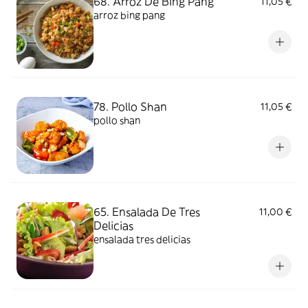
68. Arroz De Bing Pang
11,05 €
arroz bing pang
78. Pollo Shan
11,05 €
pollo shan
65. Ensalada De Tres
11,00 €
Delicias
ensalada tres delicias