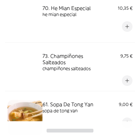
70. He Mian Especial
10,35 €
he mian especial
73. Champiñones
9,75 €
Salteados
champiñones salteados
61. Sopa De Tong Yan
9,00 €
sopa de tong yan