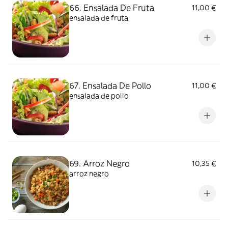
66. Ensalada De Fruta
11,00 €
ensalada de fruta
67. Ensalada De Pollo
11,00 €
ensalada de pollo
69. Arroz Negro
10,35 €
arroz negro