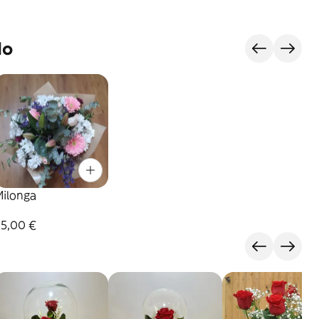
do
Milonga
35,00 €