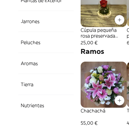
Plantas de Exterior
Jarrones
Cúpula pequeña
rosa preservada
colores variados
Peluches
25,00 €
Ramos
Aromas
Tierra
Nutrientes
Chachachá
55,00 €