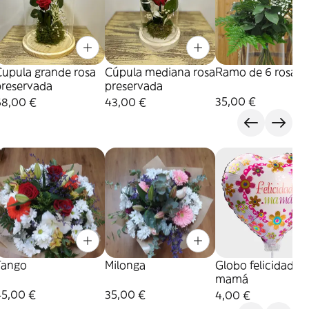
Cupula grande rosa
Cúpula mediana rosa
Ramo de 6 rosas
preservada
preservada
35,00 €
68,00 €
43,00 €
Tango
Milonga
Globo felicidades
mamá
45,00 €
35,00 €
4,00 €