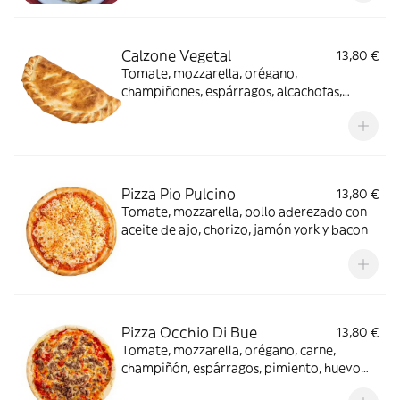
Calzone Vegetal
13,80 €
Tomate, mozzarella, orégano,
champiñones, espárragos, alcachofas,
pimiento rojo y guindilla verde
Pizza Pio Pulcino
13,80 €
Tomate, mozzarella, pollo aderezado con
aceite de ajo, chorizo, jamón york y bacon
Pizza Occhio Di Bue
13,80 €
Tomate, mozzarella, orégano, carne,
champiñón, espárragos, pimiento, huevo
natural, olivas verdes y olivas negras