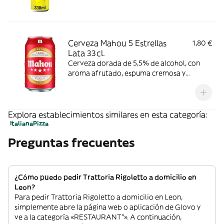
Cerveza Mahou 5 Estrellas
1,80 €
Lata 33cl.
Cerveza dorada de 5,5% de alcohol, con
aroma afrutado, espuma cremosa y
consistente y ligero amargor. Se
recomienda consumir entre 4º y 6º C.
Explora establecimientos similares en esta categoría:
Italiana
Pizza
Preguntas frecuentes
¿Cómo puedo pedir Trattoria Rigoletto a domicilio en
Leon?
Para pedir Trattoria Rigoletto a domicilio en Leon,
simplemente abre la página web o aplicación de Glovo y
ve a la categoría «RESTAURANT”». A continuación,