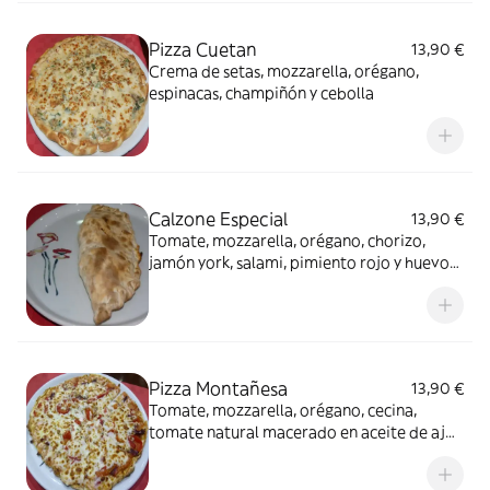
Pizza Cuetan
13,90 €
Crema de setas, mozzarella, orégano,
espinacas, champiñón y cebolla
Calzone Especial
13,90 €
Tomate, mozzarella, orégano, chorizo,
jamón york, salami, pimiento rojo y huevo
cocido
Pizza Montañesa
13,90 €
Tomate, mozzarella, orégano, cecina,
tomate natural macerado en aceite de ajo,
pimiento del Bierzo