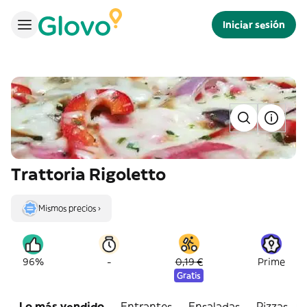
Iniciar sesión
Trattoria Rigoletto
Mismos precios ›
-
96%
0,19 €
Prime
Gratis
Lo más vendido
Entrantes
Ensaladas
Pizzas