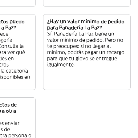
ctos puedo
¿Hay un valor mínimo de pedido
La Paz?
para Panadería La Paz?
rece
Sí, Panadería La Paz tiene un
egoría
valor mínimo de pedido. Pero no
nsulta la
te preocupes: si no llegas al
ara ver qué
mínimo, podrás pagar un recargo
des en
para que tu glovo se entregue
tros
igualmente.
la categoría
sponibles en
ctos de
ra otra
es enviar
s de
otra persona o