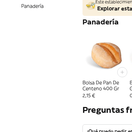
Este establecimien
Panadería
Explorar est
Panadería
Bolsa De Pan De
Centeno 400 Gr
2,15 €
Preguntas f
¿Qué puedo pedir e