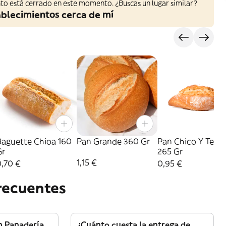
to está cerrado en este momento. ¿Buscas un lugar similar?
ablecimientos cerca de mí
Baguette Chioa 160
Pan Grande 360 Gr
Pan Chico Y Teler
Gr
265 Gr
1,15 €
0,70 €
0,95 €
recuentes
n Panadería
¿Cuánto cuesta la entrega de