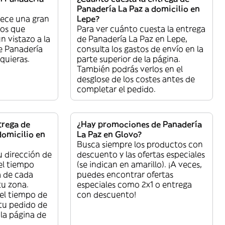
Panadería La Paz a domicilio en
rece una gran
Lepe?
tos que
Para ver cuánto cuesta la entrega
n vistazo a la
de Panadería La Paz en Lepe,
e Panadería
consulta los gastos de envío en la
 quieras.
parte superior de la página.
También podrás verlos en el
desglose de los costes antes de
completar el pedido.
trega de
¿Hay promociones de Panadería
domicilio en
La Paz en Glovo?
Busca siempre los productos con
u dirección de
descuento y las ofertas especiales
el tiempo
(se indican en amarillo). ¡A veces,
a de cada
puedes encontrar ofertas
tu zona.
especiales como 2x1 o entrega
el tiempo de
con descuento!
 tu pedido de
la página de