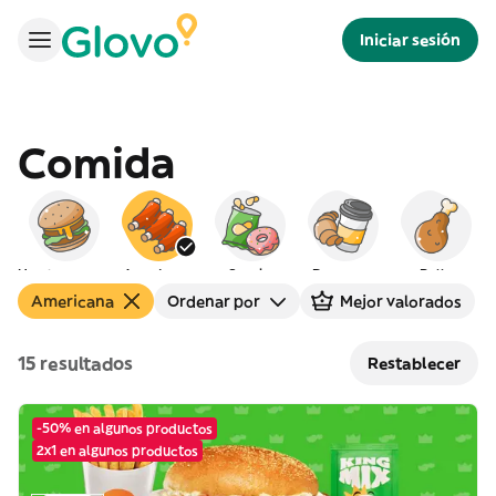
Iniciar sesión
Comida
Hamburguesas
Americana
Snacks
Desayuno
Pollo
Americana
Ordenar por
Mejor valorados
15 resultados
Restablecer
-50% en algunos productos
2x1 en algunos productos