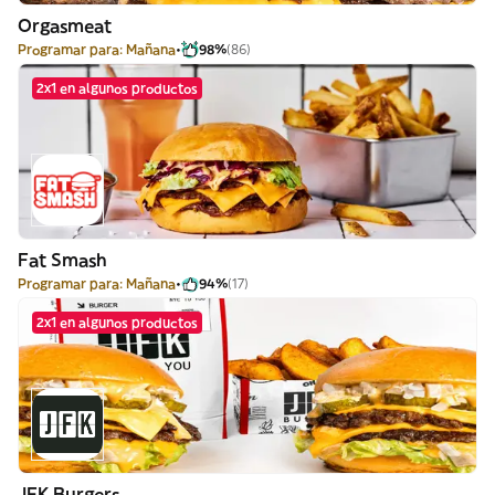
Orgasmeat
Programar para: Mañana
98%
(86)
2x1 en algunos productos
Fat Smash
Programar para: Mañana
94%
(17)
2x1 en algunos productos
JFK Burgers