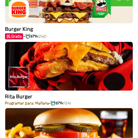
Burger King
Gratis
97%
(242)
Rita Burger
Programar para: Mañana
97%
(124)