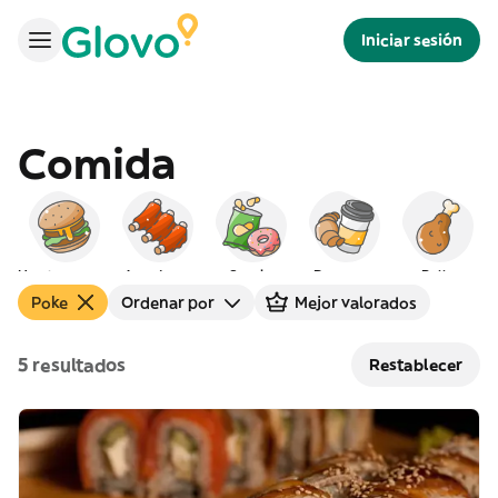
Iniciar sesión
Comida
Hamburguesas
Americana
Snacks
Desayuno
Pollo
Poke
Ordenar por
Mejor valorados
5 resultados
Restablecer