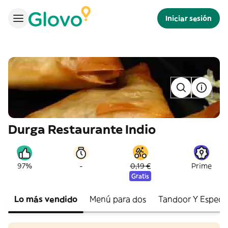
Iniciar sesión
Durga Restaurante Indio
-
97%
0,19 €
Prime
Gratis
Lo más vendido
Menú para dos
Tandoor Y Especia