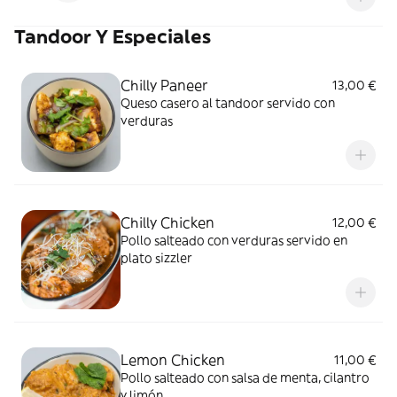
arroz incluido mas un postre a elegir.
Tandoor Y Especiales
Bebida incluye todo menos cerveza India y
vinos.
Chilly Paneer
13,00 €
Queso casero al tandoor servido con
verduras
Chilly Chicken
12,00 €
Pollo salteado con verduras servido en
plato sizzler
Lemon Chicken
11,00 €
Pollo salteado con salsa de menta, cilantro
y limón.