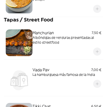
Tapas / Street Food
Manchurian
7,50 €
Albóndigas de verduras presentadas al
estilo streetfood
Vada Pav
7,00 €
La hamburguesa más famosa de la India
Tikki Chat
6,50 €