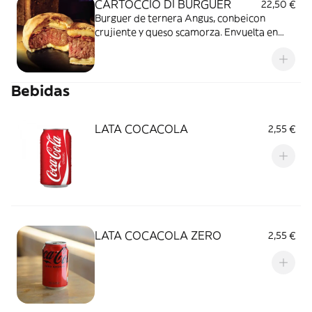
CARTOCCIO DI BURGUER
22,50 €
Burguer de ternera Angus, conbeicon
crujiente y queso scamorza. Envuelta en
masa de pizza y dorada al horno.
¡Doblemente irresistible! Con guarnición de
patatas fritasy salsa mesone.
Bebidas
LATA COCACOLA
2,55 €
LATA COCACOLA ZERO
2,55 €