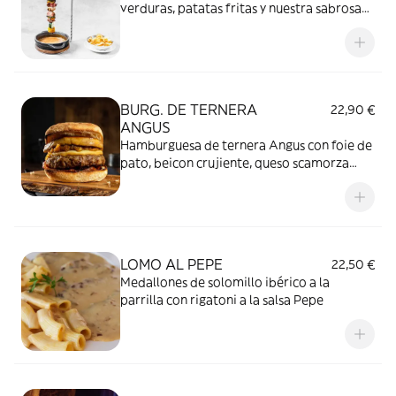
verduras, patatas fritas y nuestra sabrosa
salsa fiorentina
BURG. DE TERNERA
22,90 €
ANGUS
Hamburguesa de ternera Angus con foie de
pato, beicon crujiente, queso scamorza
ahumado y cebolla caramelizada. Con
guarnición de patatas fritas y salsa mesone.
LOMO AL PEPE
22,50 €
Medallones de solomillo ibérico a la
parrilla con rigatoni a la salsa Pepe