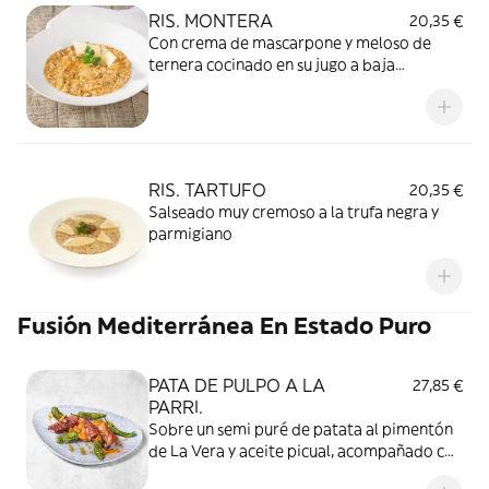
RIS. MONTERA
20,35 €
Con crema de mascarpone y meloso de
ternera cocinado en su jugo a baja
temperatura
RIS. TARTUFO
20,35 €
Salseado muy cremoso a la trufa negra y
parmigiano
Fusión Mediterránea En Estado Puro
PATA DE PULPO A LA
27,85 €
PARRI.
Sobre un semi puré de patata al pimentón
de La Vera y aceite picual, acompañado con
pimientos de padrón