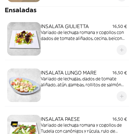
Ensaladas
INSALATA GIULIETTA
16,50 €
Variado de lechuga romana y cogollos con
dados de tomate aliñados, cecina, beicon
crujiente y perlas de rulo de cabra rellenas
de mango.
INSALATA LUNGO MARE
16,50 €
Variado de lechugas, dados de tomate
aliñado, atún, gambas, rollitos de salmón
ahumado rellenos de picadillo de cangrejo,
alcachofas en aceite y pimiento rojo asado.
INSALATA PAESE
16,50 €
Variado de lechuga romana y cogollos de
Tudela con canónigos y rúcula, rulo de