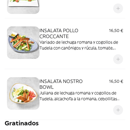
cabra rebozado con pistachos, bacon
crujiente, manzana, tomate, nueces y un
toque de mermelada de tomate
INSALATA POLLO
16,50 €
CROCCANTE
Variado de lechuga romana y cogollos de
Tudela con canónigos y rúcula, tomate,
pollo crujiente, manzana, pimiento rojo
asado, mix de frutos secos y aguacate
INSALATA NOSTRO
16,50 €
BOWL
Juliana de lechuga romana y cogollos de
Tudela, alcachofa a la romana, cebollitas
confitadas al aceto balsámico, perlas de
rulo de cabra rellenas de mango, tomates
confitados, aguacate y pollo crujiente,
Gratinados
aliñado con salsa teriyaki