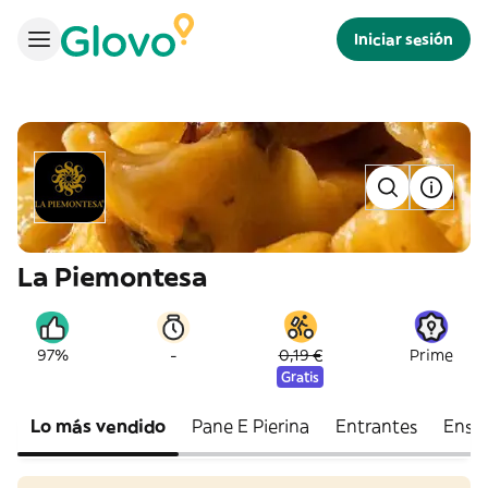
Iniciar sesión
La Piemontesa
-
97%
0,19 €
Prime
Gratis
Lo más vendido
Pane E Pierina
Entrantes
Ensa