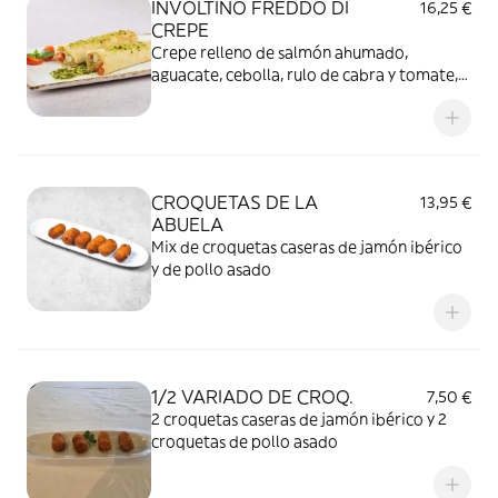
INVOLTINO FREDDO DI
16,25 €
CREPE
Crepe relleno de salmón ahumado,
aguacate, cebolla, rulo de cabra y tomate,
aderezado con pesto
CROQUETAS DE LA
13,95 €
ABUELA
Mix de croquetas caseras de jamón ibérico
y de pollo asado
1/2 VARIADO DE CROQ.
7,50 €
2 croquetas caseras de jamón ibérico y 2
croquetas de pollo asado