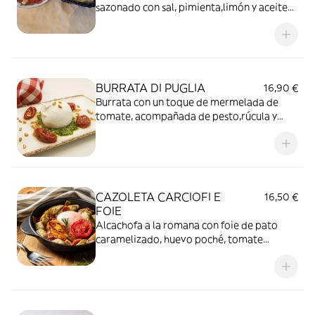
sazonado con sal, pimienta,limón y aceite
de oliva virgen extra. Acompañado con
queso parmigiano D.O.P.de 24 meses de
curación.
BURRATA DI PUGLIA
16,90 €
Burrata con un toque de mermelada de
tomate, acompañada de pesto,rúcula y
piñones tostados.
CAZOLETA CARCIOFI E
16,50 €
FOIE
Alcachofa a la romana con foie de pato
caramelizado, huevo poché, tomate
confitado y bacon crujiente