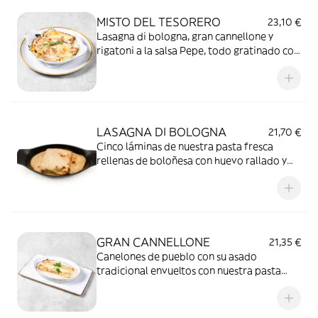
MISTO DEL TESORERO
23,10 €
Lasagna di bologna, gran cannellone y
rigatoni a la salsa Pepe, todo gratinado con
parmigiano
LASAGNA DI BOLOGNA
21,70 €
Cinco láminas de nuestra pasta fresca
rellenas de boloñesa con huevo rallado y
espinacas. Recubiertas con bechamel y
gratinadas con parmigiano
GRAN CANNELLONE
21,35 €
Canelones de pueblo con su asado
tradicional envueltos con nuestra pasta
fresca, gratinados con bechamel y
parmigiano