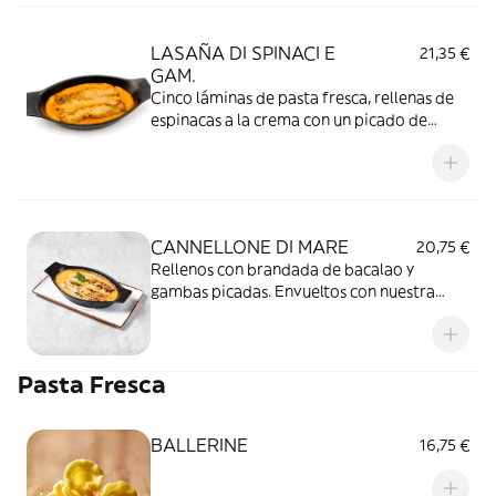
LASAÑA DI SPINACI E
21,35 €
GAM.
Cinco láminas de pasta fresca, rellenas de
espinacas a la crema con un picado de
gambas. Recubiertas con bechamel de
pimiento del piquillo y gratinadas con
parmigiano
CANNELLONE DI MARE
20,75 €
Rellenos con brandada de bacalao y
gambas picadas. Envueltos con nuestra
pasta fresca a la tinta de calamar, cubiertos
con bechamel roja elaborada con pimiento
del piquillo y gratinados con parmigiano
Pasta Fresca
BALLERINE
16,75 €