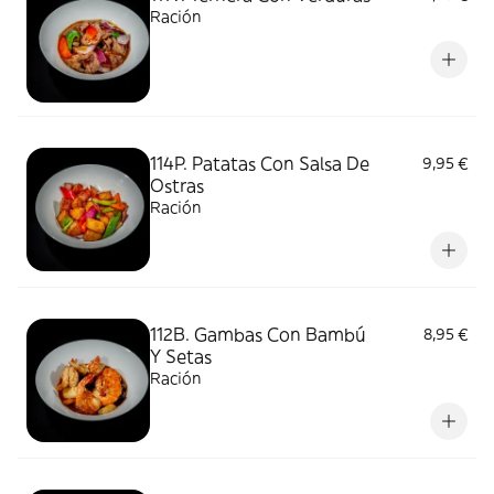
Ración
114P. Patatas Con Salsa De
9,95 €
Ostras
Ración
112B. Gambas Con Bambú
8,95 €
Y Setas
Ración