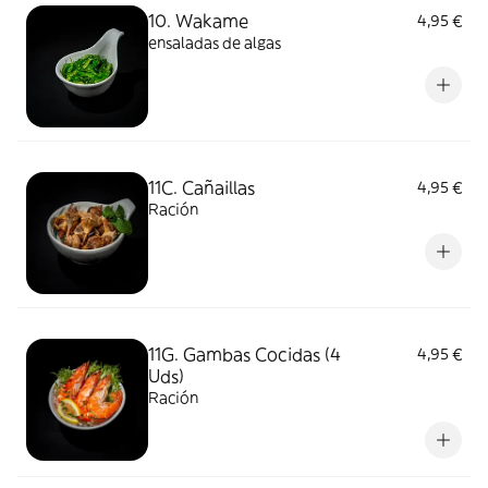
10. Wakame
4,95 €
ensaladas de algas
11C. Cañaillas
4,95 €
Ración
11G. Gambas Cocidas (4
4,95 €
Uds)
Ración