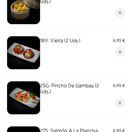
Uds.)
18V. Vieira (2 Uds.)
6,95 €
25G. Pincho De Gambas (2
6,95 €
Uds.)
27S. Salmón A La Plancha
6,95 €