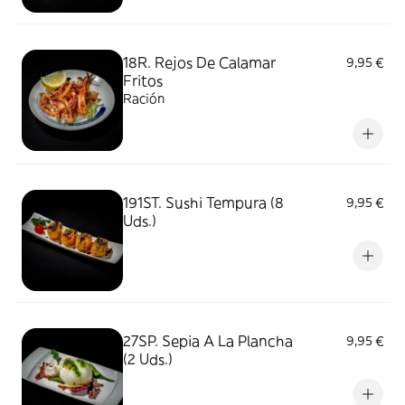
18R. Rejos De Calamar
9,95 €
Fritos
Ración
191ST. Sushi Tempura (8
9,95 €
Uds.)
27SP. Sepia A La Plancha
9,95 €
(2 Uds.)