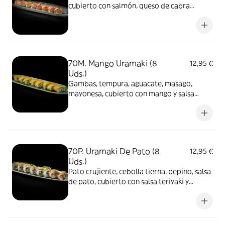
cubierto con salmón, queso de cabra
flambeados, salsa teriyaki y cebollino
70M. Mango Uramaki (8
12,95 €
Uds.)
Gambas, tempura, aguacate, masago,
mayonesa, cubierto con mango y salsa
teriyaki
70P. Uramaki De Pato (8
12,95 €
Uds.)
Pato crujiente, cebolla tierna, pepino, salsa
de pato, cubierto con salsa teriyaki y
cebollino