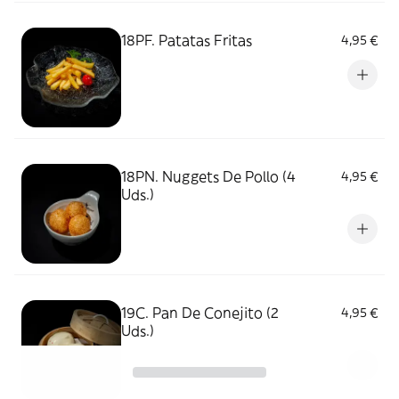
18PF. Patatas Fritas
4,95 €
18PN. Nuggets De Pollo (4
4,95 €
Uds.)
19C. Pan De Conejito (2
4,95 €
Uds.)