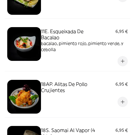
11E. Esqueixada De
6,95 €
Bacalao
bacalao, pimiento rojo, pimiento verde, y
cebolla
18AP. Alitas De Pollo
6,95 €
Crujientes
18S. Saomai Al Vapor (4
6,95 €