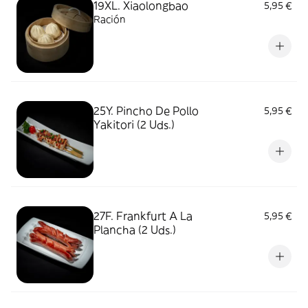
19XL. Xiaolongbao
5,95 €
Ración
25Y. Pincho De Pollo
5,95 €
Yakitori (2 Uds.)
27F. Frankfurt A La
5,95 €
Plancha (2 Uds.)