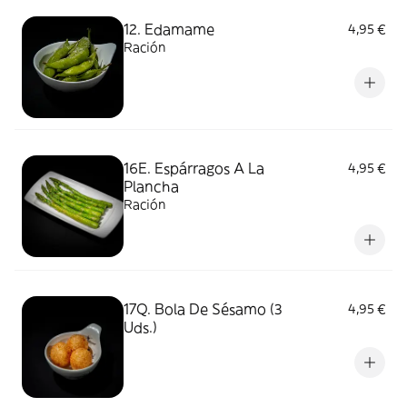
12. Edamame
4,95 €
Ración
16E. Espárragos A La
4,95 €
Plancha
Ración
17Q. Bola De Sésamo (3
4,95 €
Uds.)