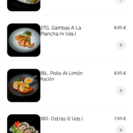
27G. Gambas A La
8,95 €
Plancha (4 Uds.)
18L. Pollo Al Limón
8,95 €
Ración
180. Ostras (2 Uds.)
7,95 €