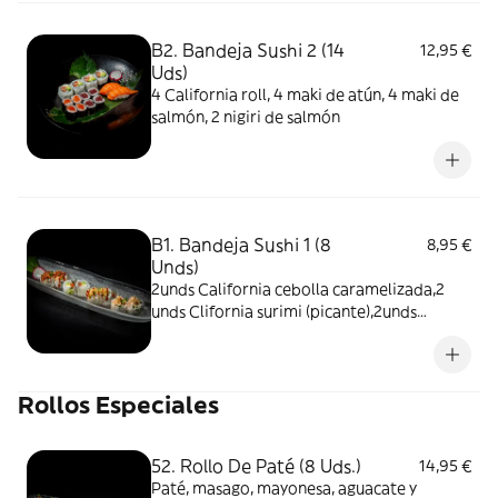
B2. Bandeja Sushi 2 (14
12,95 €
Uds)
4 California roll, 4 maki de atún, 4 maki de
salmón, 2 nigiri de salmón
B1. Bandeja Sushi 1 (8
8,95 €
Unds)
2unds California cebolla caramelizada,2
unds Clifornia surimi (picante),2unds
Clifornia tenkas y 2unds california sake
Rollos Especiales
52. Rollo De Paté (8 Uds.)
14,95 €
Paté, masago, mayonesa, aguacate y