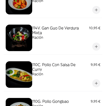
Ración
114V. Gan Guo De Verdura
10,95 €
Mixta
Ración
110C. Pollo Con Salsa De
9,95 €
Curry
Ración
110G. Pollo Gongbao
9,95 €