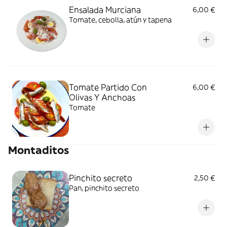
Ensalada Murciana
6,00 €
Tomate, cebolla, atún y tapena
Tomate Partido Con
6,00 €
Olivas Y Anchoas
Tomate
Montaditos
Pinchito secreto
2,50 €
Pan, pinchito secreto