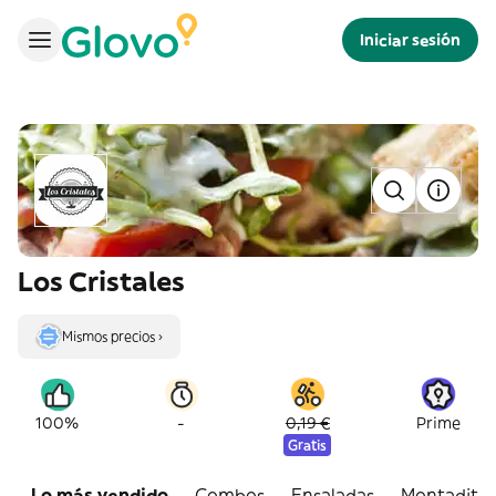
Iniciar sesión
Los Cristales
Mismos precios ›
-
100%
0,19 €
Prime
Gratis
Lo más vendido
Combos
Ensaladas
Montadito