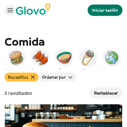
Iniciar sesión
Comida
Hamburguesas
Americana
Árabe
Kebab
Internacional
Bocadillos
Ordenar por
2 resultados
Restablecer